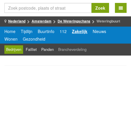
Zoek
Nederland
Amsterdam
De Weteringschans
Weteringbuurt
Home
Tijdlijn
Buurtinfo
112
Zakelijk
Nieuws
Wonen
Gezondheid
Bedrijven
Failliet
Panden
Brancheverdeling