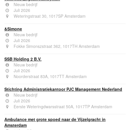
Nieuw bedrijf
Juli 2026
Weteringstraat 30, 1017SP Amsterdam
&Simone
Nieuw bedrijf
Juli 2026
Fokke Simonszstraat 362, 1017TH Amsterdam
SSB Holding 2 B.V.
Nieuw bedrijf
Juli 2026
Noorderstraat 83A, 1017TT Amsterdam
Stichting Administratiekantoor PJC Management Nederland
Nieuw bedrijf
Juli 2026
Eerste Weteringdwarsstraat 50A, 1017TP Amsterdam
Ambulance met grote spoed naar de Vijzelgracht in
Amsterdam