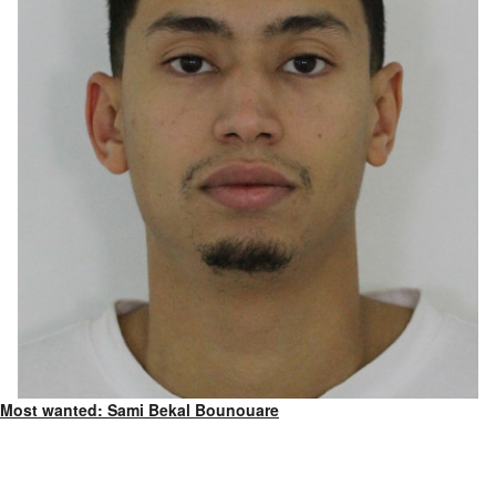
Most wanted: Sami Bekal Bounouare