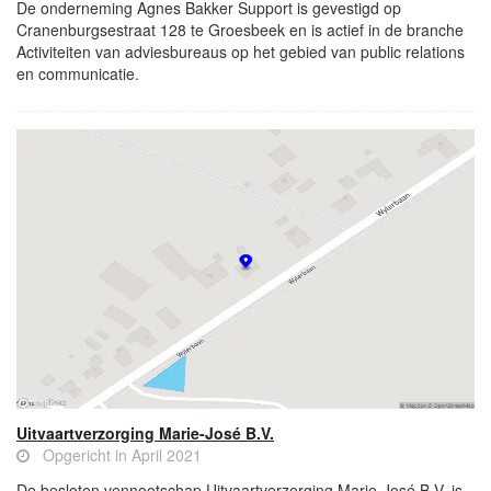
De onderneming Agnes Bakker Support is gevestigd op
Cranenburgsestraat 128 te Groesbeek en is actief in de branche
Activiteiten van adviesbureaus op het gebied van public relations
en communicatie.
Uitvaartverzorging Marie-José B.V.
Opgericht in April 2021
De besloten vennootschap Uitvaartverzorging Marie-José B.V. is