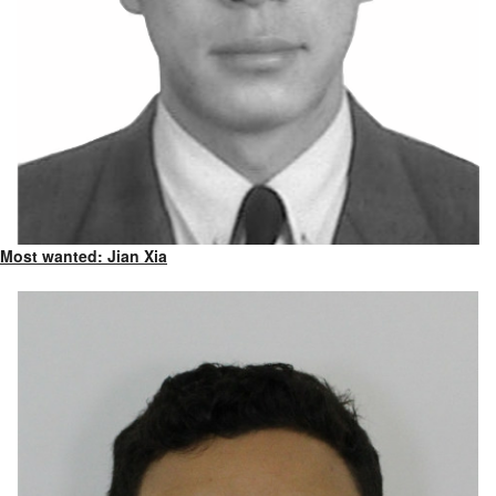
Most wanted: Jian Xia