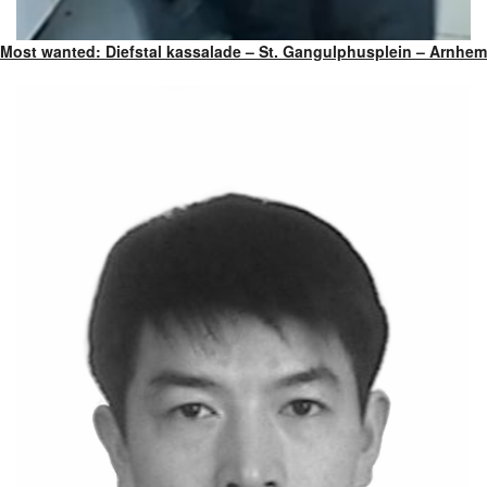
Most wanted: Diefstal kassalade – St. Gangulphusplein – Arnhem