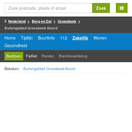
Zoek
Nederland
Berg en Dal
Groesbeek
Buitengebied Groesbeek-Noord
Home
Tijdlijn
Buurtinfo
112
Zakelijk
Wonen
Gezondheid
Bedrijven
Failliet
Panden
Brancheverdeling
Bekeken:
Buitengebied Groesbeek-Noord