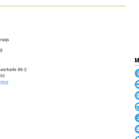
powered by
powered by
rwijs
ng
M
aarkade 88-2
cht
jving