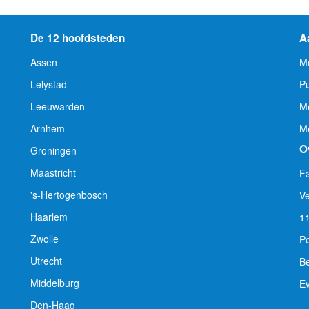
De 12 hoofdsteden
A
Assen
Me
Lelystad
Pu
Leeuwarden
M
Arnhem
Me
O
Groningen
Maastricht
Fa
's-Hertogenbosch
V
Haarlem
1
Zwolle
Po
Utrecht
Be
Middelburg
E
Den-Haag