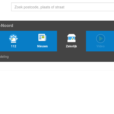
-Noord
112
Nieuws
Zakelijk
Video
deling