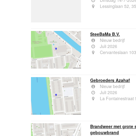
Dinsdag 14-7-202
Lessinglaan 52, 3
SteeBaMa B.V.
Nieuw bedrijf
Juli 2026
Cervanteslaan 103
Gebroeders Azahaf
Nieuw bedrijf
Juli 2026
La Fontainestraat 
Brandweer met grote 
gebouwbrand