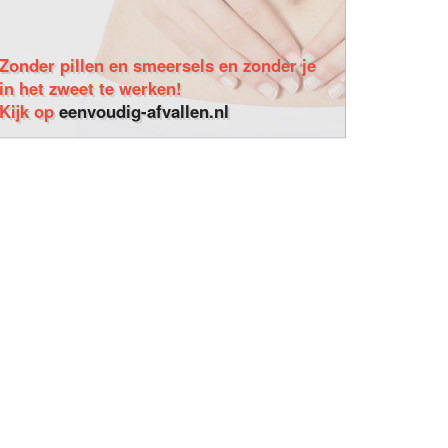
Zonder pillen en smeersels en zonder je
in het zweet te werken!
Kijk op
eenvoudig-afvallen.nl