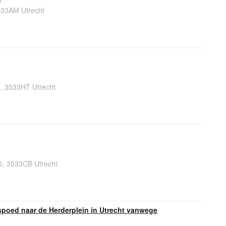
6
533AM Utrecht
, 3533HT Utrecht
5, 3533CB Utrecht
spoed naar de Herderplein in Utrecht vanwege