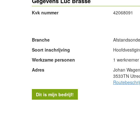
Gegevens Luc Brassé
Kvk nummer
42068091
- Advertentie -
Branche
Afstandsonde
Soort inschrijving
Hoofdvestigi
Werkzame personen
1 werknemer
Adres
Johan Wagen
3533TN Utre
Routebeschri