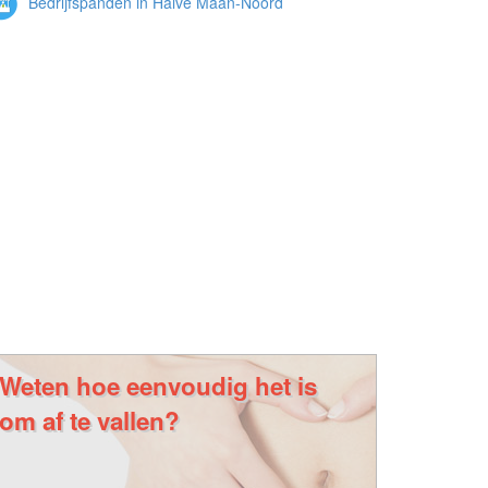
Bedrijfspanden in Halve Maan-Noord
Weten hoe eenvoudig het is
om af te vallen?