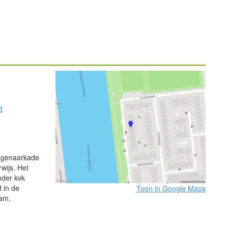
d
agenaarkade
wijs. Het
nder kvk
 in de
Toon in Google Maps
aam.