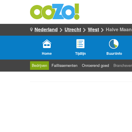
Nederland
Utrecht
West
Halve Maan
Home
Tijdlijn
Buurtinfo
Bedrijven
Faillissementen
Onroerend goed
Branchever