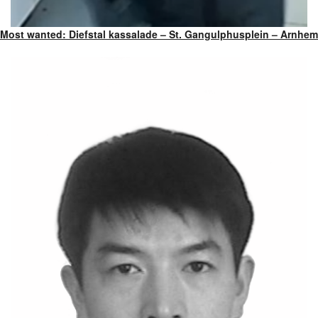
Most wanted: Diefstal kassalade – St. Gangulphusplein – Arnhem