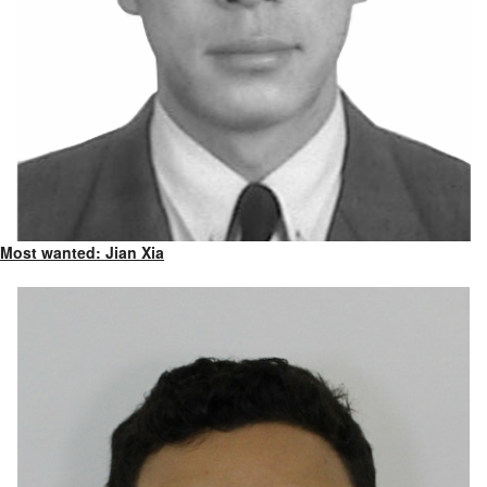
Most wanted: Jian Xia