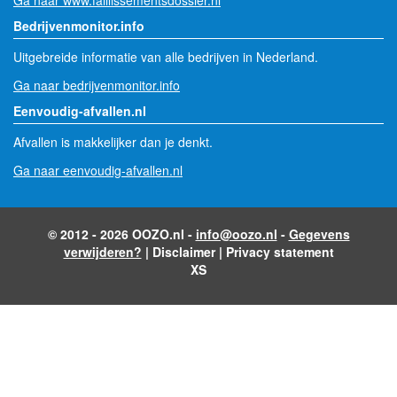
Ga naar www.faillissementsdossier.nl
Bedrijvenmonitor.info
Uitgebreide informatie van alle bedrijven in Nederland.
Ga naar bedrijvenmonitor.info
Eenvoudig-afvallen.nl
Afvallen is makkelijker dan je denkt.
Ga naar eenvoudig-afvallen.nl
© 2012 - 2026 OOZO.nl -
info@oozo.nl
-
Gegevens
verwijderen?
|
Disclaimer
|
Privacy statement
XS