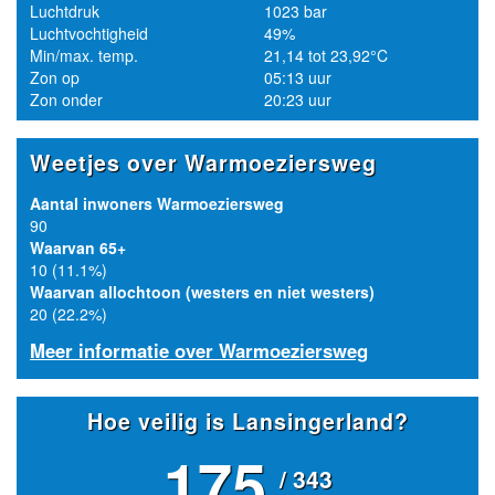
Luchtdruk
1023 bar
Luchtvochtigheid
49%
Min/max. temp.
21,14 tot 23,92°C
Zon op
05:13 uur
Zon onder
20:23 uur
Weetjes over Warmoeziersweg
Aantal inwoners Warmoeziersweg
90
Waarvan 65+
10 (11.1%)
Waarvan allochtoon (westers en niet westers)
20 (22.2%)
Meer informatie over Warmoeziersweg
Hoe veilig is Lansingerland?
175
/ 343