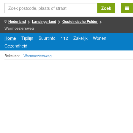
Zoek
Nederland
Lansingerland
Oosteindsche Polder
Warmoeziersweg
Home
Tijdlijn
Buurtinfo
112
Zakelijk
Wonen
Gezondheid
Bekeken:
Warmoeziersweg