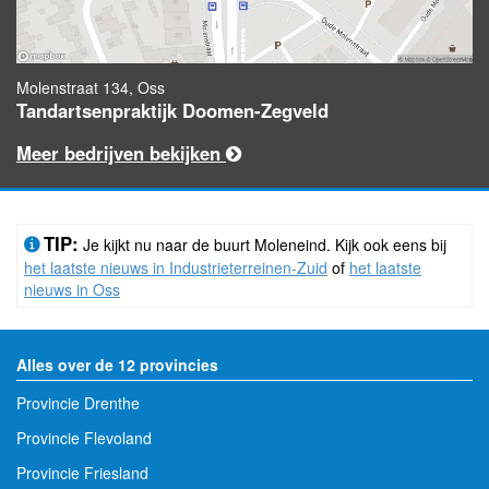
Molenstraat 134, Oss
Tandartsenpraktijk Doomen-Zegveld
Meer bedrijven bekijken
TIP:
Je kijkt nu naar de buurt Moleneind. Kijk ook eens bij
het laatste nieuws in Industrieterreinen-Zuid
of
het laatste
nieuws in Oss
Alles over de 12 provincies
Provincie Drenthe
Provincie Flevoland
Provincie Friesland