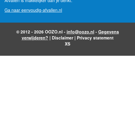
Afvallen is makkelijker dan je denkt.
Ga naar eenvoudig-afvallen.nl
© 2012 - 2026 OOZO.nl -
info@oozo.nl
-
Gegevens
verwijderen?
|
Disclaimer
|
Privacy statement
XS