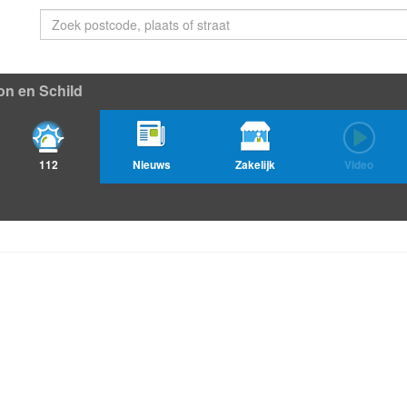
on en Schild
112
Nieuws
Zakelijk
Video