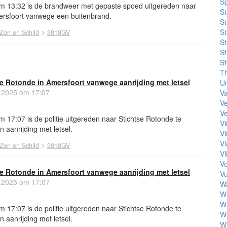
S
m 13:32 is de brandweer met gepaste spoed uitgereden naar
St
ersfoort vanwege een buitenbrand.
St
>
St
Zon en Schild
3818GV
St
St
St
Th
tse Rotonde in Amersfoort vanwege aanrijding met letsel
U
s 2025 om 17:07
Va
V
Ve
17:07 is de politie uitgereden naar Stichtse Rotonde te
V
aanrijding met letsel.
V
Vl
>
Zon en Schild
3818GV
Vl
Vo
tse Rotonde in Amersfoort vanwege aanrijding met letsel
Vu
s 2025 om 17:07
Wa
W
W
17:07 is de politie uitgereden naar Stichtse Rotonde te
We
aanrijding met letsel.
Wi