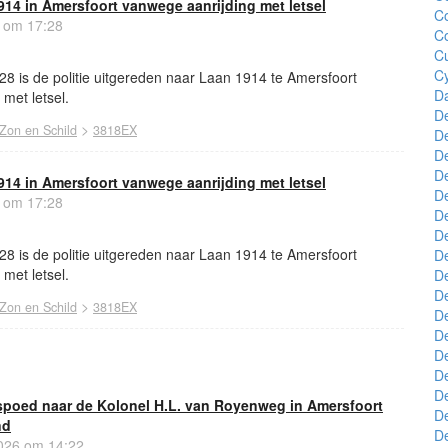
1914 in Amersfoort vanwege aanrijding met letsel
C
6 om 17:28
Co
C
C
8 is de politie uitgereden naar Laan 1914 te Amersfoort
D
met letsel.
D
>
Zon en Schild
3818EX
De
D
De
1914 in Amersfoort vanwege aanrijding met letsel
D
6 om 17:28
De
D
8 is de politie uitgereden naar Laan 1914 te Amersfoort
D
met letsel.
D
D
>
Zon en Schild
3818EX
D
D
D
De
De
spoed naar de Kolonel H.L. van Royenweg in Amersfoort
D
nd
D
026 om 14:22