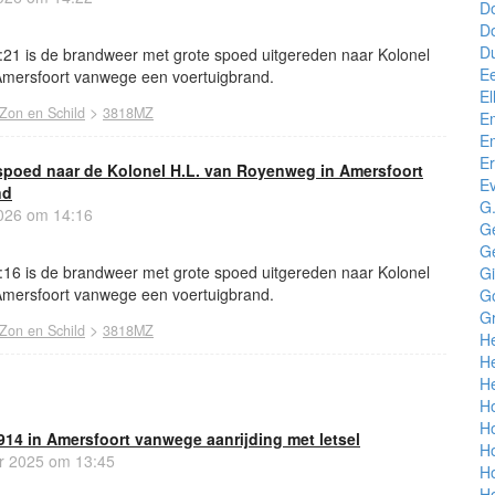
D
Do
D
:21 is de brandweer met grote spoed uitgereden naar Kolonel
E
Amersfoort vanwege een voertuigbrand.
El
>
Zon en Schild
3818MZ
Em
E
E
spoed naar de Kolonel H.L. van Royenweg in Amersfoort
Ev
nd
G.
026 om 14:16
Ge
Ge
:16 is de brandweer met grote spoed uitgereden naar Kolonel
Gi
Amersfoort vanwege een voertuigbrand.
G
G
>
Zon en Schild
3818MZ
H
He
He
H
H
1914 in Amersfoort vanwege aanrijding met letsel
H
r 2025 om 13:45
H
H