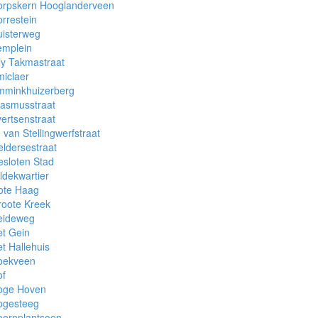
orpskern Hooglanderveen
rrestein
uisterweg
emplein
ly Takmastraat
iclaer
mminkhuizerberg
rasmusstraat
ertsenstraat
 van Stellingwerfstraat
ldersestraat
sloten Stad
ldekwartier
ote Haag
roote Kreek
eideweg
t Gein
t Hallehuis
oekveen
of
oge Hoven
ogesteeg
oornplantsoen