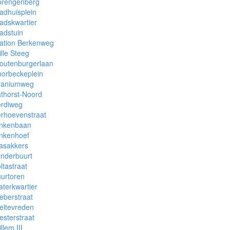
prengenberg
adhuisplein
adskwartier
adstuin
ation Berkenweg
ille Steeg
outenburgerlaan
orbeckeplein
raniumweg
thorst-Noord
erdiweg
rhoevenstraat
inkenbaan
inkenhoef
asakkers
inderbuurt
ltastraat
urtoren
terkwartier
eberstraat
eltevreden
sterstraat
llem III