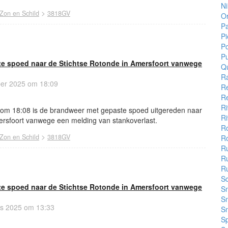
N
>
Zon en Schild
3818GV
Or
Pa
Pi
P
P
e spoed naar de Stichtse Rotonde in Amersfoort vanwege
Q
R
er 2025 om 18:09
R
Re
Ri
om 18:08 is de brandweer met gepaste spoed uitgereden naar
Ri
ersfoort vanwege een melding van stankoverlast.
Ro
>
Zon en Schild
3818GV
R
R
R
R
S
e spoed naar de Stichtse Rotonde in Amersfoort vanwege
S
S
s 2025 om 13:33
S
Sp