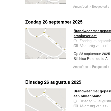
>
>
Amersfoort
Bosgebied
Zondag 28 september 2025
Brandweer met gepast
stankoverlast
Zondag 28 septemb
Afkomstig van 112
Op 28 september 2025 
Stichtse Rotonde te Am
>
>
Amersfoort
Bosgebied
Dinsdag 26 augustus 2025
Brandweer met gepast
een buitenbrand
Dinsdag 26 augustu
Afkomstig van 112