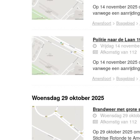
Op 14 november 2025 om
vanwege een aanrijding 
>
>
Amersfoort
Bosgebied
Politie naar de Laan 
Vrijdag 14 novembe
Afkomstig van 112
Op 14 november 2025 om
vanwege een aanrijding 
>
>
Amersfoort
Bosgebied
Woensdag 29 oktober 2025
Brandweer met grote 
Woensdag 29 oktob
Afkomstig van 112
Op 29 oktober 2025 om 
Stichtse Rotonde te Ame