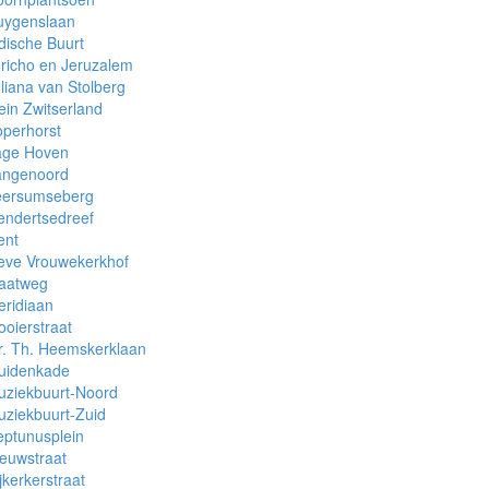
uygenslaan
dische Buurt
richo en Jeruzalem
liana van Stolberg
ein Zwitserland
perhorst
age Hoven
angenoord
eersumseberg
endertsedreef
ent
eve Vrouwekerkhof
aatweg
ridiaan
oierstraat
r. Th. Heemskerklaan
uidenkade
uziekbuurt-Noord
ziekbuurt-Zuid
ptunusplein
euwstraat
jkerkerstraat