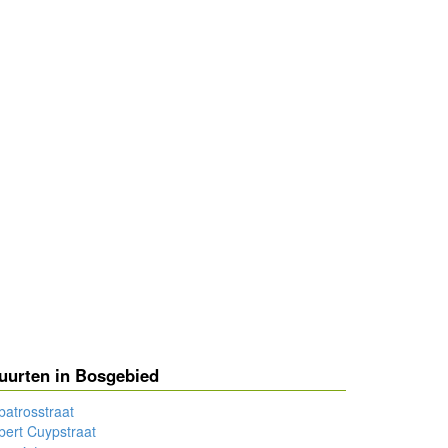
uurten in Bosgebied
batrosstraat
bert Cuypstraat