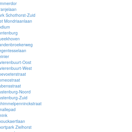
immerdor
anjelaan
rk Schothorst-Zuid
et Mondriaanlaan
odium
untenburg
ueekhoven
andenbroekerweg
egentesselaan
inier
vierenbuurt-Oost
vierenbuurt-West
evoeterstraat
omeostraat
ubensstraat
ustenburg-Noord
ustenburg-Zuid
chimmelpenninckstraat
mallepad
mink
nouckaertlaan
ortpark Zielhorst