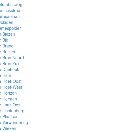
olumbusweg
ninckstraat
uracaolaan
ycladen
amespolder
e Biezen
 Bik
e Brand
 Brinken
e Bron Noord
 Bron Zuid
e Driehoek
e Ham
e Hoef-Oost
e Hoef-West
e Horizon
e Horsten
e Laak Oost
 Lichtenberg
 Plaatsen
e Verwondering
e Wieken