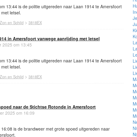
H
 13:44 is de politie uitgereden naar Laan 1914 te Amersfoort
In
met letsel.
Je
>
Zon en Schild
3818EX
Ju
Kl
Ko
1914 in Amersfoort vanwege aanrijding met letsel
L
r 2025 om 13:45
L
L
 13:44 is de politie uitgereden naar Laan 1914 te Amersfoort
Li
met letsel.
Li
Li
>
Zon en Schild
3818EX
M
Me
Mo
M
M
spoed naar de Stichtse Rotonde in Amersfoort
M
er 2025 om 16:09
Mu
Ne
Ni
16:08 is de brandweer met grote spoed uitgereden naar
Ni
rsfoort.