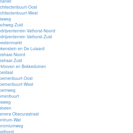
maniet
chitectenbuurt-Oost
chitectenbuurt-West
riaweg
achweg-Zuid
drijventerrein Vathorst-Noord
drijventerrein Vathorst-Zuid
eestenmarkt
kenstein en De Luiaard
ieshaar-Noord
eshaar-Zuid
irkhoven en Bokkeduinen
oeidaal
loemenbuurt-Oost
loemenbuurt-West
loemweg
omenbuurt
osweg
alveen
amera Obscurastraat
entrum-Wat
hromiumweg
elhorst