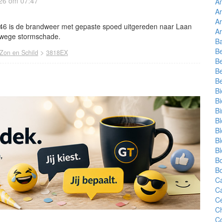
026 om 07:47
A
Ar
Ar
46 is de brandweer met gepaste spoed uitgereden naar Laan
A
nwege stormschade.
B
Be
>
Zon en Schild
3818EX
Be
B
Be
B
Bi
B
Bl
B
B
B
B
B
C
C
C
C
Co