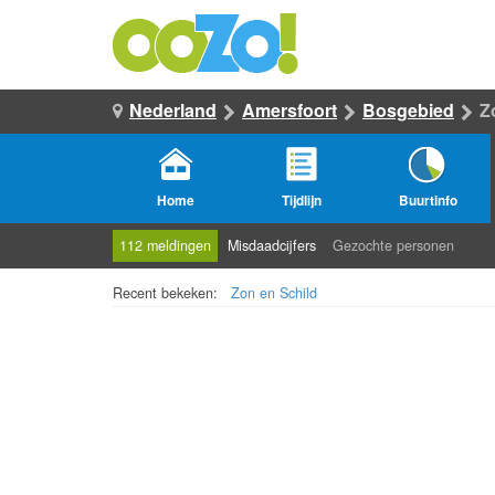
Nederland
Amersfoort
Bosgebied
Z
Home
Tijdlijn
Buurtinfo
112 meldingen
Misdaadcijfers
Gezochte personen
Recent bekeken:
Zon en Schild