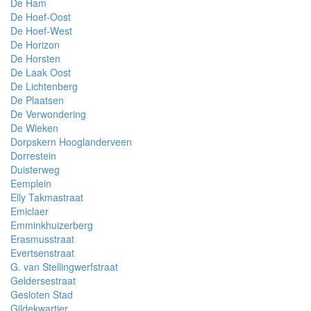
De Ham
De Hoef-Oost
De Hoef-West
De Horizon
De Horsten
De Laak Oost
De Lichtenberg
De Plaatsen
De Verwondering
De Wieken
Dorpskern Hooglanderveen
Dorrestein
Duisterweg
Eemplein
Elly Takmastraat
Emiclaer
Emminkhuizerberg
Erasmusstraat
Evertsenstraat
G. van Stellingwerfstraat
Geldersestraat
Gesloten Stad
Gildekwartier