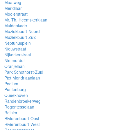
Maatweg
Meridiaan
Mooierstraat
Mr. Th. Heemskerklaan
Muidenkade
Muziekbuurt-Noord
Muziekbuurt-Zuid
Neptunusplein
Nieuwstraat
Nijkerkerstraat
Nimmerdor
Oranjelaan
Park Schothorst-Zuid
Piet Mondriaanlaan
Podium
Puntenburg
Queekhoven
Randenbroekerweg
Regentesselaan
Reinier
Rivierenbuurt-Oost
Rivierenbuurt-West