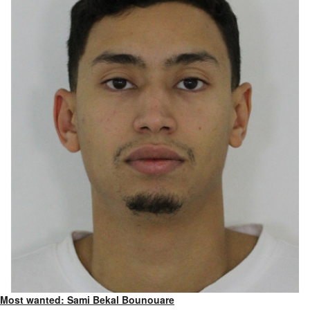
Most wanted: Sami Bekal Bounouare