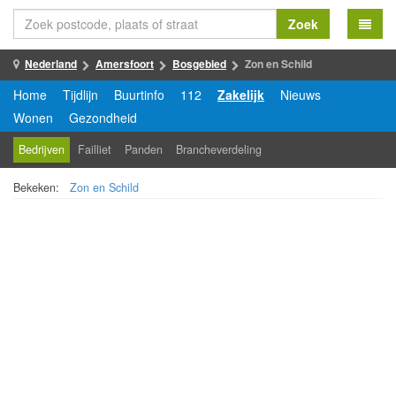
Zoek
Nederland
Amersfoort
Bosgebied
Zon en Schild
Home
Tijdlijn
Buurtinfo
112
Zakelijk
Nieuws
Wonen
Gezondheid
Bedrijven
Failliet
Panden
Brancheverdeling
Bekeken:
Zon en Schild