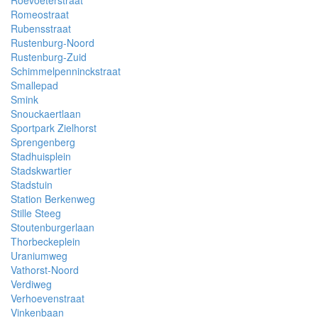
Roevoeterstraat
Romeostraat
Rubensstraat
Rustenburg-Noord
Rustenburg-Zuid
Schimmelpenninckstraat
Smallepad
Smink
Snouckaertlaan
Sportpark Zielhorst
Sprengenberg
Stadhuisplein
Stadskwartier
Stadstuin
Station Berkenweg
Stille Steeg
Stoutenburgerlaan
Thorbeckeplein
Uraniumweg
Vathorst-Noord
Verdiweg
Verhoevenstraat
Vinkenbaan