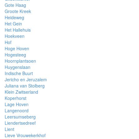
Gote Haag
Groote Kreek
Heideweg
Het Gein
Het Hallehuis
Hoekveen
Hof
Hoge Hoven
Hogesteeg
Hoornplantsoen
Huygenslaan
Indische Buurt
Jericho en Jeruzalem
Juliana van Stolberg
Klein Zwitserland
Koperhorst
Lage Hoven
Langenoord
Leersumseberg
Liendertsedreef
Lient
Lieve Vrouwekerkhof