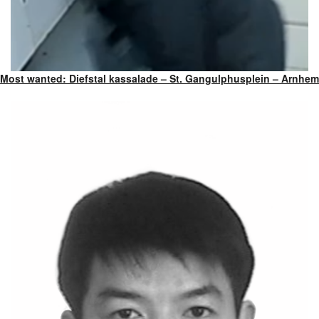
Most wanted: Diefstal kassalade – St. Gangulphusplein – Arnhem