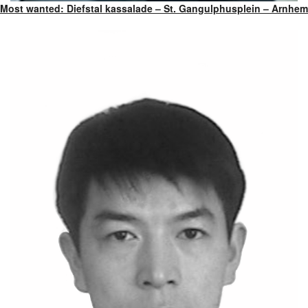
Most wanted: Diefstal kassalade – St. Gangulphusplein – Arnhem