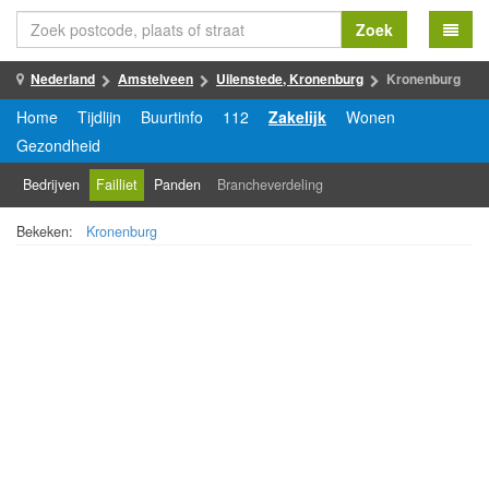
Zoek
Nederland
Amstelveen
Uilenstede, Kronenburg
Kronenburg
Home
Tijdlijn
Buurtinfo
112
Zakelijk
Wonen
Gezondheid
Bedrijven
Failliet
Panden
Brancheverdeling
Bekeken:
Kronenburg