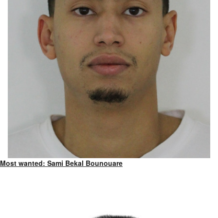
Most wanted: Sami Bekal Bounouare