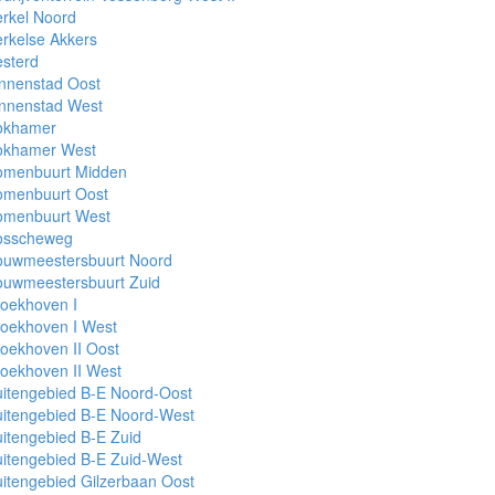
rkel Noord
rkelse Akkers
sterd
nnenstad Oost
innenstad West
okhamer
okhamer West
omenbuurt Midden
omenbuurt Oost
omenbuurt West
osscheweg
ouwmeestersbuurt Noord
ouwmeestersbuurt Zuid
oekhoven I
roekhoven I West
oekhoven II Oost
oekhoven II West
itengebied B-E Noord-Oost
uitengebied B-E Noord-West
itengebied B-E Zuid
itengebied B-E Zuid-West
itengebied Gilzerbaan Oost