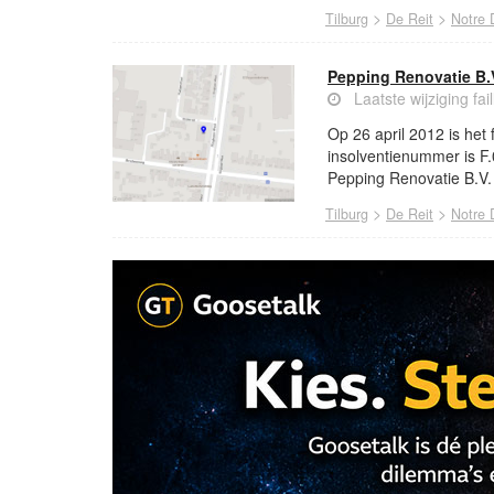
>
>
Tilburg
De Reit
Notre
Pepping Renovatie B.
Laatste wijziging fa
Op 26 april 2012 is het
insolventienummer is F.
Pepping Renovatie B.V. 
>
>
Tilburg
De Reit
Notre