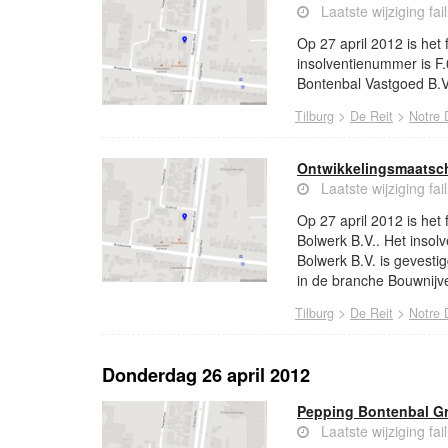
Laatste wijziging fai
Op 27 april 2012 is het
insolventienummer is F.
Bontenbal Vastgoed B.V.
>
>
Tilburg
De Reit
Notre
Ontwikkelingsmaatsch
Laatste wijziging fai
Op 27 april 2012 is het
Bolwerk B.V.. Het insol
Bolwerk B.V. is gevesti
in de branche Bouwnijv
>
>
Tilburg
De Reit
Notre
Donderdag 26 april 2012
Pepping Bontenbal Gr
Laatste wijziging fa