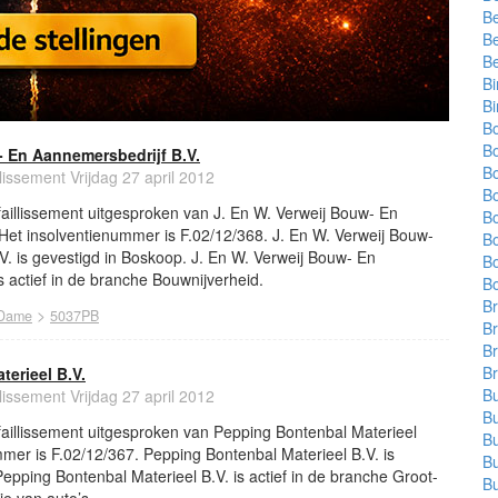
Be
Be
Be
Bi
B
B
B
- En Aannemersbedrijf B.V.
B
llissement Vrijdag 27 april 2012
B
 faillissement uitgesproken van J. En W. Verweij Bouw- En
B
Het insolventienummer is F.02/12/368. J. En W. Verweij Bouw-
B
. is gevestigd in Boskoop. J. En W. Verweij Bouw- En
B
s actief in de branche Bouwnijverheid.
B
Br
>
 Dame
5037PB
B
Br
Br
erieel B.V.
Bu
llissement Vrijdag 27 april 2012
B
 faillissement uitgesproken van Pepping Bontenbal Materieel
Bu
mmer is F.02/12/367. Pepping Bontenbal Materieel B.V. is
Bu
Pepping Bontenbal Materieel B.V. is actief in de branche Groot-
Bu