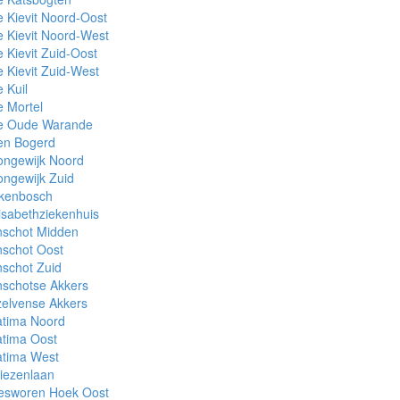
 Kievit Noord-Oost
 Kievit Noord-West
 Kievit Zuid-Oost
 Kievit Zuid-West
 Kuil
 Mortel
e Oude Warande
en Bogerd
ongewijk Noord
ngewijk Zuid
ikenbosch
isabethziekenhuis
nschot Midden
nschot Oost
schot Zuid
nschotse Akkers
elvense Akkers
atima Noord
atima Oost
atima West
iezenlaan
esworen Hoek Oost