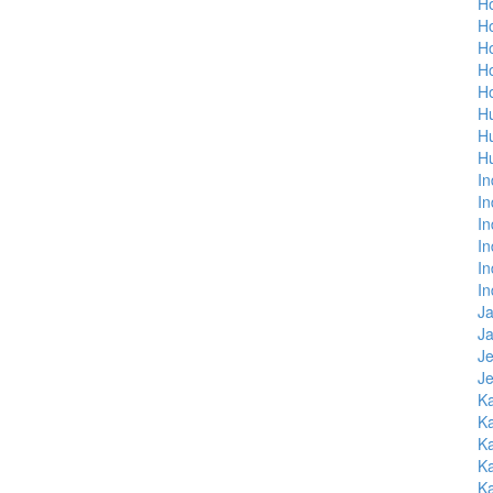
Ho
Ho
H
H
H
H
H
H
In
In
In
In
In
In
Ja
Ja
J
Je
K
Ka
Ka
Ka
Ka