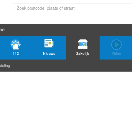
me
112
Nieuws
Zakelijk
Video
deling