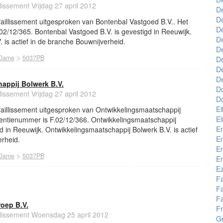
llissement Vrijdag 27 april 2012
De
De
 faillissement uitgesproken van Bontenbal Vastgoed B.V.. Het
De
02/12/365. Bontenbal Vastgoed B.V. is gevestigd in Reeuwijk.
De
 is actief in de branche Bouwnijverheid.
De
>
 Dame
5037PB
De
D
D
appij Bolwerk B.V.
D
llissement Vrijdag 27 april 2012
Do
E
 faillissement uitgesproken van Ontwikkelingsmaatschappij
El
ventienummer is F.02/12/366. Ontwikkelingsmaatschappij
E
gd in Reeuwijk. Ontwikkelingsmaatschappij Bolwerk B.V. is actief
E
erheid.
En
>
 Dame
5037PB
E
Ez
F
F
F
oep B.V.
Fr
illissement Woensdag 25 april 2012
G