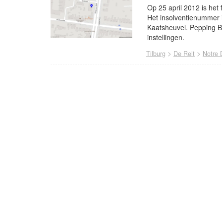
Op 25 april 2012 is het
Het insolventienummer i
Kaatsheuvel. Pepping Bo
instellingen.
>
>
Tilburg
De Reit
Notre
- Advertentie -