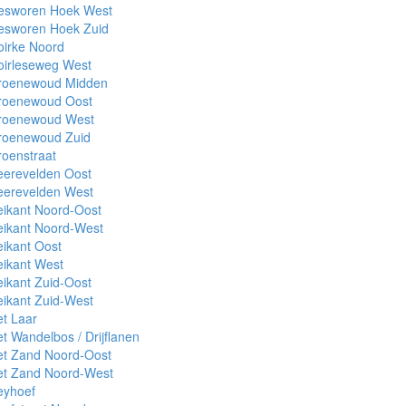
esworen Hoek West
esworen Hoek Zuid
oirke Noord
oirleseweg West
roenewoud Midden
roenewoud Oost
roenewoud West
roenewoud Zuid
oenstraat
eerevelden Oost
eerevelden West
ikant Noord-Oost
eikant Noord-West
ikant Oost
ikant West
ikant Zuid-Oost
ikant Zuid-West
t Laar
t Wandelbos / Drijflanen
et Zand Noord-Oost
et Zand Noord-West
eyhoef