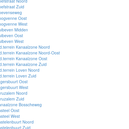
efstraat Noord
efstraat Zuid
oevenseweg
oogvenne Oost
oogvenne West
uibeven Midden
uibeven Oost
uibeven West
d.terrein Kanaalzone Noord
d.terrein Kanaalzone Noord-Oost
d.terrein Kanaalzone Oost
d.terrein Kanaalzone Zuid
d.terrein Loven Noord
d.terrein Loven Zuid
gersbuurt Oost
gersbuurt West
eruzalem Noord
ruzalem Zuid
anaalzone Bosscheweg
steel Oost
steel West
stelenbuurt Noord
stelenbuurt Zuid