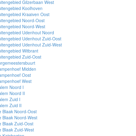
itengebied Gilzerbaan West
itengebied Koolhoven
itengebied Kraaiven Oost
itengebied Noord-Oost
uitengebied Noord-West
uitengebied Udenhout Noord
itengebied Udenhout Zuid-Oost
uitengebied Udenhout Zuid-West
itengebied Witbrant
itengebied Zuid-Oost
urgemeestersbuurt
ampenhoef Midden
ampenhoef Oost
ampenhoef West
alem Noord I
lem Noord II
lem Zuid I
lem Zuid II
e Blaak Noord-Oost
e Blaak Noord-West
 Blaak Zuid-Oost
 Blaak Zuid-West
e Katsbogten