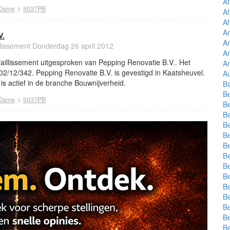
Af
>
 Dame
5037PB
Af
Af
A
V.
A
illissement Donderdag 26 april 2012
A
 faillissement uitgesproken van Pepping Renovatie B.V.. Het
A
02/12/342. Pepping Renovatie B.V. is gevestigd in Kaatsheuvel.
Au
is actief in de branche Bouwnijverheid.
B
Be
>
 Dame
5037PB
Be
Be
Be
Be
Be
Be
Be
Be
Be
Be
Be
Be
Be