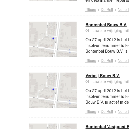
en detailhandel; reparat
>
>
Tilburg
De Reit
Notre
Bontenbal Bouw B.V.
Laatste wijziging fai
Op 27 april 2012 is het
insolventienummer is F.
Bontenbal Bouw B.V. is 
>
>
Tilburg
De Reit
Notre
Verbeij Bouw B.V.
Laatste wijziging fai
Op 27 april 2012 is het 
insolventienummer is F.
Bouw B.V. is actief in 
>
>
Tilburg
De Reit
Notre
Bontenbal Vastgoed B