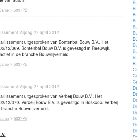
ie van auto’s.
Bu
Bu
>
 Dame
5037PB
Bu
Bu
B
llissement Vrijdag 27 april 2012
B
Bu
 faillissement uitgesproken van Bontenbal Bouw B.V.. Het
B
02/12/369. Bontenbal Bouw B.V. is gevestigd in Reeuwijk.
Bu
actief in de branche Bouwnijverheid.
Bu
B
>
 Dame
5037PB
C
C
C
llissement Vrijdag 27 april 2012
D
Da
faillissement uitgesproken van Verbeij Bouw B.V.. Het
Da
02/12/370. Verbeij Bouw B.V. is gevestigd in Boskoop. Verbeij
Da
de branche Bouwnijverheid.
D
>
D
 Dame
5037PB
De
De
.V.
D