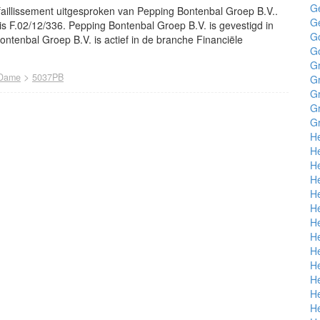
G
 faillissement uitgesproken van Pepping Bontenbal Groep B.V..
G
s F.02/12/336. Pepping Bontenbal Groep B.V. is gevestigd in
G
ntenbal Groep B.V. is actief in de branche Financiële
G
G
>
 Dame
5037PB
G
G
G
Gr
H
powered by
H
He
H
He
He
He
He
He
He
H
H
H