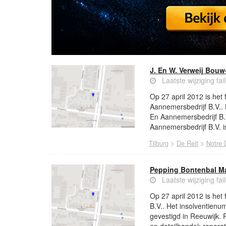
J. En W. Verweij Bouw
Laatste wijziging fai
Op 27 april 2012 is het
Aannemersbedrijf B.V.. 
En Aannemersbedrijf B.V
Aannemersbedrijf B.V. i
>
>
Tilburg
De Reit
Notre
Pepping Bontenbal Mat
Laatste wijziging fai
Op 27 april 2012 is het
B.V.. Het insolventienu
gevestigd in Reeuwijk. 