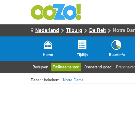
Nederland
Tilburg
De Reit
Notre Da
Home
Tijdlijn
Buurtinfo
Bedrijven
Faillissementen
Onroerend goed
Branchever
Recent bekeken:
Notre Dame