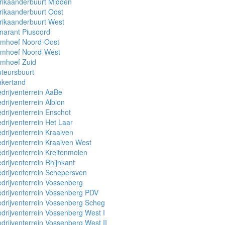
rikaanderbuurt Midden
rikaanderbuurt Oost
rikaanderbuurt West
marant Piusoord
rmhoef Noord-Oost
rmhoef Noord-West
rmhoef Zuid
teursbuurt
akertand
drijventerrein AaBe
drijventerrein Albion
drijventerrein Enschot
drijventerrein Het Laar
drijventerrein Kraaiven
drijventerrein Kraaiven West
drijventerrein Kreitenmolen
drijventerrein Rhijnkant
drijventerrein Schepersven
drijventerrein Vossenberg
drijventerrein Vossenberg PDV
drijventerrein Vossenberg Scheg
drijventerrein Vossenberg West I
drijventerrein Vossenberg West II