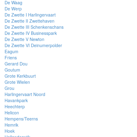
De Waag
De Werp
De Zwette I Harlingervaart
De Zwette II Zwettehaven
De Zwette III Schenkenschans
De Zwette IV Businesspark
De Zwette V Newton
De Zwette VI Deinumerpolder
Eagum
Friens
Gerard Dou
Goutum
Grote Kerkbuurt
Grote Wielen
Grou
Harlingervaart Noord
Havankpark
Heechterp
Helicon
Hempens/Teerns
Hemrik
Hoek