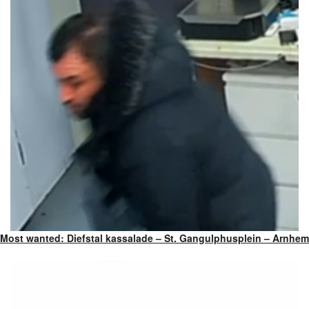
Most wanted: Diefstal kassalade – St. Gangulphusplein – Arnhem