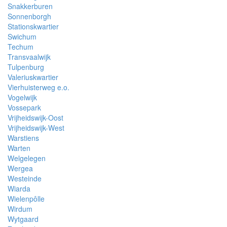
Snakkerburen
Sonnenborgh
Stationskwartier
Swichum
Techum
Transvaalwijk
Tulpenburg
Valeriuskwartier
Vierhuisterweg e.o.
Vogelwijk
Vossepark
Vrijheidswijk-Oost
Vrijheidswijk-West
Warstiens
Warten
Welgelegen
Wergea
Westeinde
Wiarda
Wielenpôlle
Wirdum
Wytgaard