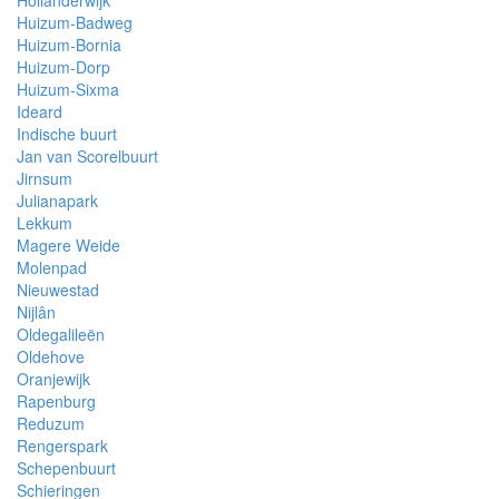
Hollanderwijk
Huizum-Badweg
Huizum-Bornia
Huizum-Dorp
Huizum-Sixma
Ideard
Indische buurt
Jan van Scorelbuurt
Jirnsum
Julianapark
Lekkum
Magere Weide
Molenpad
Nieuwestad
Nijlân
Oldegalileën
Oldehove
Oranjewijk
Rapenburg
Reduzum
Rengerspark
Schepenbuurt
Schieringen