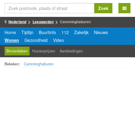
Zoek
Nederland
Leeuwarden
Camminghaburen
Home
Tijdlijn
Buurtinfo
112
Zakelijk
Nieuws
Wonen
Gezondheid
Video
Binnenkijken
Huizenprijzen
Aanbiedingen
Bekeken:
Camminghaburen