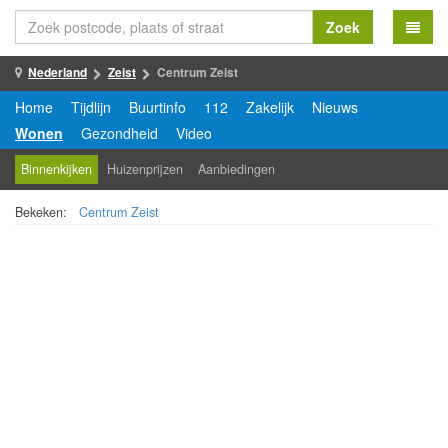
Zoek
Nederland
Zeist
Centrum Zeist
Home
Tijdlijn
Buurtinfo
112
Zakelijk
Nieuws
Wonen
Gezondheid
Video
Binnenkijken
Huizenprijzen
Aanbiedingen
Bekeken:
Centrum Zeist