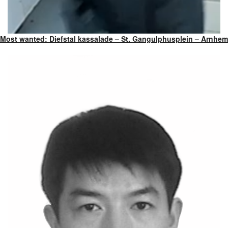
Most wanted: Diefstal kassalade – St. Gangulphusplein – Arnhem