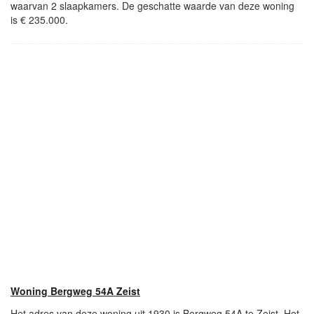
waarvan 2 slaapkamers. De geschatte waarde van deze woning
is € 235.000.
Woning Bergweg 54A Zeist
Het adres van deze woning uit 1930 is Bergweg 54A te Zeist. Het