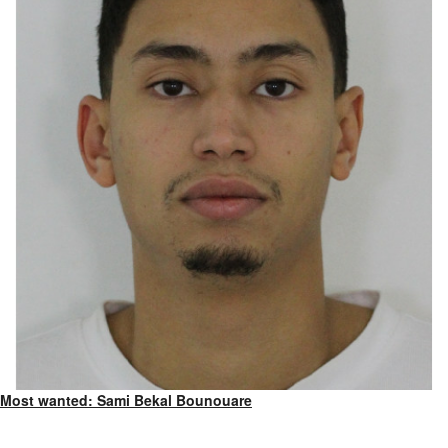
Most wanted: Sami Bekal Bounouare