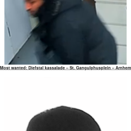
Most wanted: Diefstal kassalade – St. Gangulphusplein – Arnhem