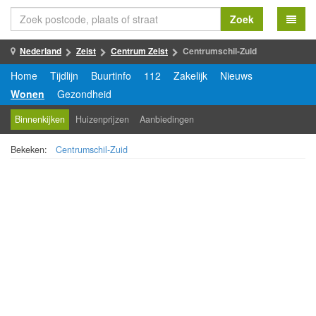
Zoek
Nederland
Zeist
Centrum Zeist
Centrumschil-Zuid
Home
Tijdlijn
Buurtinfo
112
Zakelijk
Nieuws
Wonen
Gezondheid
Binnenkijken
Huizenprijzen
Aanbiedingen
Bekeken:
Centrumschil-Zuid