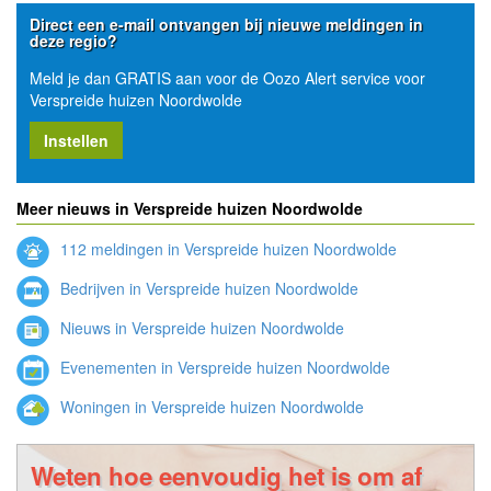
Direct een e-mail ontvangen bij nieuwe meldingen in
deze regio?
Meld je dan GRATIS aan voor de Oozo Alert service voor
Verspreide huizen Noordwolde
Instellen
Meer nieuws in Verspreide huizen Noordwolde
112 meldingen in Verspreide huizen Noordwolde
Bedrijven in Verspreide huizen Noordwolde
Nieuws in Verspreide huizen Noordwolde
Evenementen in Verspreide huizen Noordwolde
Woningen in Verspreide huizen Noordwolde
Weten hoe eenvoudig het is om af