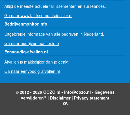
Altijd de meeste actuele faillissementen en surseances.
Ga naar www.faillissementsdossier.nl
Bedrijvenmonitor.info
Uitgebreide informatie van alle bedrijven in Nederland.
Ga naar bedrijvenmonitor.info
Eenvoudig-afvallen.nl
Afvallen is makkelijker dan je denkt.
Ga naar eenvoudig-afvallen.nl
© 2012 - 2026 OOZO.nl -
info@oozo.nl
-
Gegevens
verwijderen?
|
Disclaimer
|
Privacy statement
XS