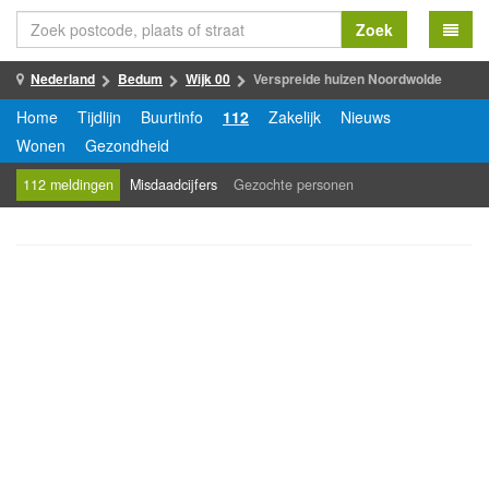
Zoek
Nederland
Bedum
Wijk 00
Verspreide huizen Noordwolde
Home
Tijdlijn
Buurtinfo
112
Zakelijk
Nieuws
Wonen
Gezondheid
112 meldingen
Misdaadcijfers
Gezochte personen