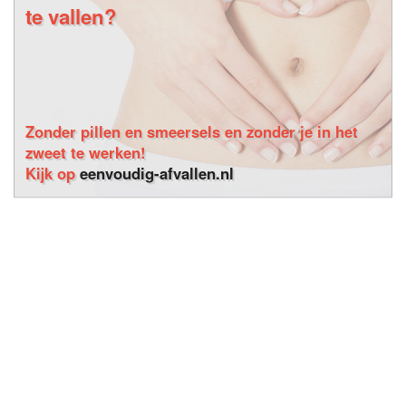
te vallen?
Zonder pillen en smeersels en zonder je in het
zweet te werken!
Kijk op
eenvoudig-afvallen.nl