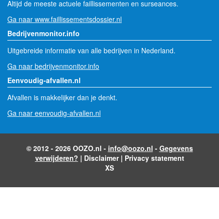
Altijd de meeste actuele faillissementen en surseances.
Ga naar www.faillissementsdossier.nl
Bedrijvenmonitor.info
Uitgebreide informatie van alle bedrijven in Nederland.
Ga naar bedrijvenmonitor.info
Eenvoudig-afvallen.nl
Afvallen is makkelijker dan je denkt.
Ga naar eenvoudig-afvallen.nl
© 2012 - 2026 OOZO.nl -
info@oozo.nl
-
Gegevens
verwijderen?
|
Disclaimer
|
Privacy statement
XS
- Advertentie -
powered by
powered by