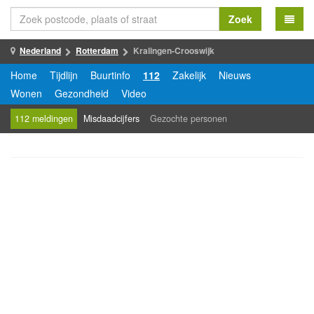
Zoek
Nederland
Rotterdam
Kralingen-Crooswijk
Home
Tijdlijn
Buurtinfo
112
Zakelijk
Nieuws
Wonen
Gezondheid
Video
112 meldingen
Misdaadcijfers
Gezochte personen