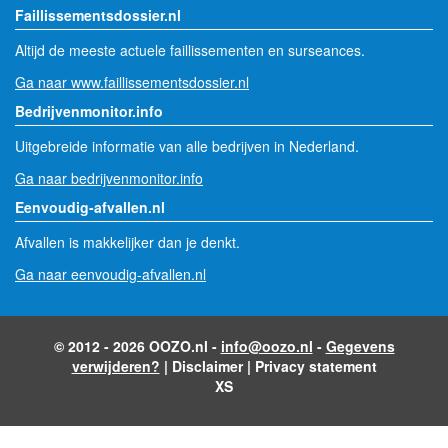
Faillissementsdossier.nl
Altijd de meeste actuele faillissementen en surseances.
Ga naar www.faillissementsdossier.nl
Bedrijvenmonitor.info
Uitgebreide informatie van alle bedrijven in Nederland.
Ga naar bedrijvenmonitor.info
Eenvoudig-afvallen.nl
Afvallen is makkelijker dan je denkt.
Ga naar eenvoudig-afvallen.nl
© 2012 - 2026 OOZO.nl -
info@oozo.nl
-
Gegevens
verwijderen?
|
Disclaimer
|
Privacy statement
XS