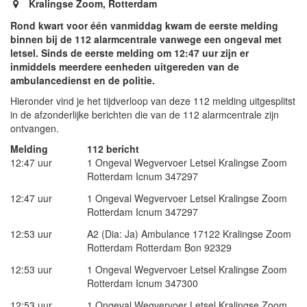
Kralingse Zoom, Rotterdam
Rond kwart voor één vanmiddag kwam de eerste melding
binnen bij de 112 alarmcentrale vanwege een ongeval met
letsel. Sinds de eerste melding om 12:47 uur zijn er
inmiddels meerdere eenheden uitgereden van de
ambulancedienst en de politie.
Hieronder vind je het tijdverloop van deze 112 melding uitgesplitst
in de afzonderlijke berichten die van de 112 alarmcentrale zijn
ontvangen.
Melding
112 bericht
12:47 uur
1 Ongeval Wegvervoer Letsel Kralingse Zoom
Rotterdam Icnum 347297
12:47 uur
1 Ongeval Wegvervoer Letsel Kralingse Zoom
Rotterdam Icnum 347297
12:53 uur
A2 (Dia: Ja) Ambulance 17122 Kralingse Zoom
Rotterdam Rotterdam Bon 92329
12:53 uur
1 Ongeval Wegvervoer Letsel Kralingse Zoom
Rotterdam Icnum 347300
12:53 uur
1 Ongeval Wegvervoer Letsel Kralingse Zoom