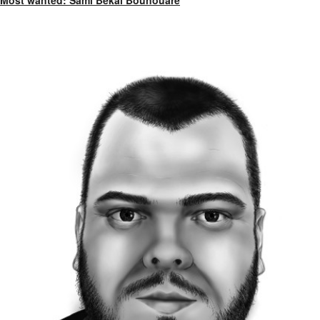
Most wanted: Sami Bekal Bounouare