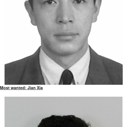
Most wanted: Jian Xia