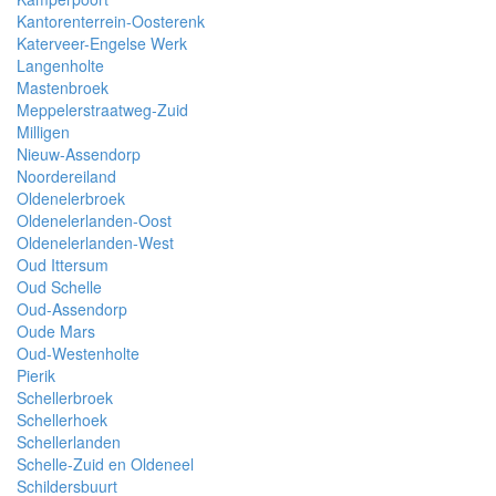
Kantorenterrein-Oosterenk
Katerveer-Engelse Werk
Langenholte
Mastenbroek
Meppelerstraatweg-Zuid
Milligen
Nieuw-Assendorp
Noordereiland
Oldenelerbroek
Oldenelerlanden-Oost
Oldenelerlanden-West
Oud Ittersum
Oud Schelle
Oud-Assendorp
Oude Mars
Oud-Westenholte
Pierik
Schellerbroek
Schellerhoek
Schellerlanden
Schelle-Zuid en Oldeneel
Schildersbuurt