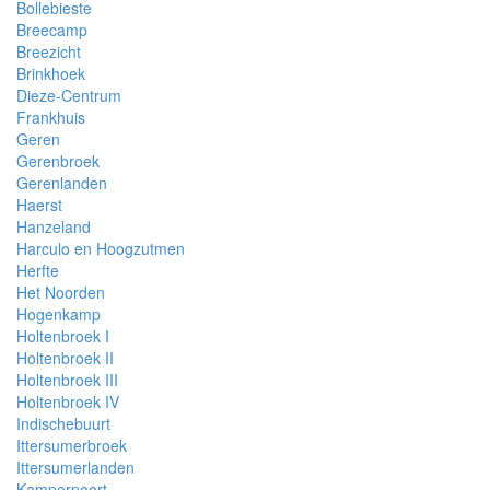
Bollebieste
Breecamp
Breezicht
Brinkhoek
Dieze-Centrum
Frankhuis
Geren
Gerenbroek
Gerenlanden
Haerst
Hanzeland
Harculo en Hoogzutmen
Herfte
Het Noorden
Hogenkamp
Holtenbroek I
Holtenbroek II
Holtenbroek III
Holtenbroek IV
Indischebuurt
Ittersumerbroek
Ittersumerlanden
Kamperpoort