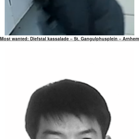
Most wanted: Diefstal kassalade – St. Gangulphusplein – Arnhem