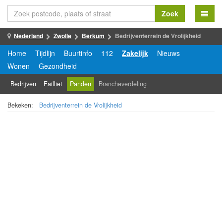
Zoek
Nederland
Zwolle
Berkum
Bedrijventerrein de Vrolijkheid
Home
Tijdlijn
Buurtinfo
112
Zakelijk
Nieuws
Wonen
Gezondheid
Bedrijven
Failliet
Panden
Brancheverdeling
Bekeken:
Bedrijventerrein de Vrolijkheid