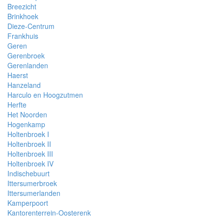
Breezicht
Brinkhoek
Dieze-Centrum
Frankhuis
Geren
Gerenbroek
Gerenlanden
Haerst
Hanzeland
Harculo en Hoogzutmen
Herfte
Het Noorden
Hogenkamp
Holtenbroek I
Holtenbroek II
Holtenbroek III
Holtenbroek IV
Indischebuurt
Ittersumerbroek
Ittersumerlanden
Kamperpoort
Kantorenterrein-Oosterenk