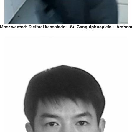
Most wanted: Diefstal kassalade – St. Gangulphusplein – Arnhem