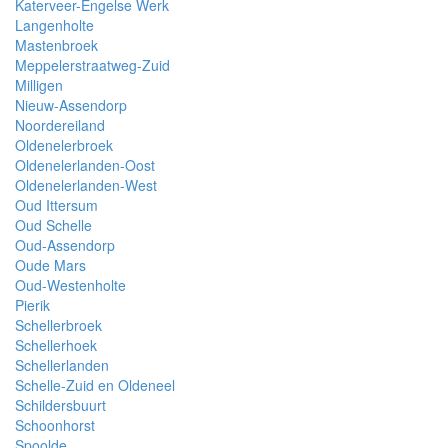
Katerveer-Engelse Werk
Langenholte
Mastenbroek
Meppelerstraatweg-Zuid
Milligen
Nieuw-Assendorp
Noordereiland
Oldenelerbroek
Oldenelerlanden-Oost
Oldenelerlanden-West
Oud Ittersum
Oud Schelle
Oud-Assendorp
Oude Mars
Oud-Westenholte
Pierik
Schellerbroek
Schellerhoek
Schellerlanden
Schelle-Zuid en Oldeneel
Schildersbuurt
Schoonhorst
Spoolde