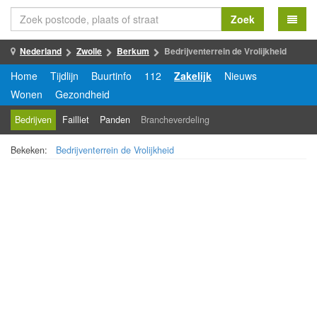
Zoek
Nederland
Zwolle
Berkum
Bedrijventerrein de Vrolijkheid
Home
Tijdlijn
Buurtinfo
112
Zakelijk
Nieuws
Wonen
Gezondheid
Bedrijven
Failliet
Panden
Brancheverdeling
Bekeken:
Bedrijventerrein de Vrolijkheid