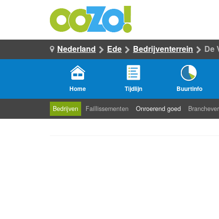
Nederland
Ede
Bedrijventerrein
De V
Home
Tijdlijn
Buurtinfo
Bedrijven
Faillissementen
Onroerend goed
Branchever