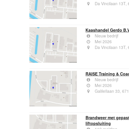
Da Vincilaan 13T
Kaashandel Gerdo B.V
Nieuw bedrijf
Mei 2026
Da Vincilaan 13T
RAISE Training & Coa
Nieuw bedrijf
Mei 2026
Galileïlaan 33, 6
Brandweer met gepast
liftopsluiting