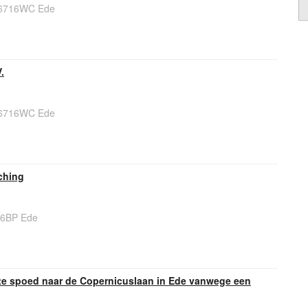
, 6716WC Ede
.
, 6716WC Ede
ching
716BP Ede
e spoed naar de Copernicuslaan in Ede vanwege een