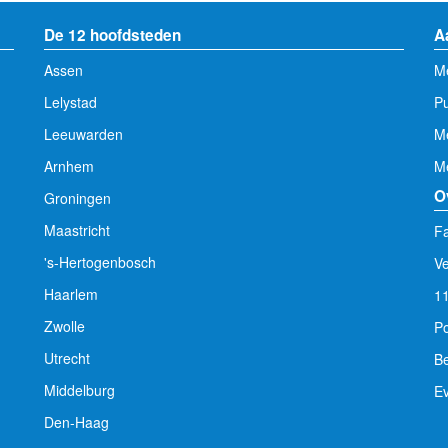
De 12 hoofdsteden
A
Assen
Me
Lelystad
Pu
Leeuwarden
M
Arnhem
Me
O
Groningen
Maastricht
Fa
's-Hertogenbosch
V
Haarlem
1
Zwolle
Po
Utrecht
Be
Middelburg
E
Den-Haag