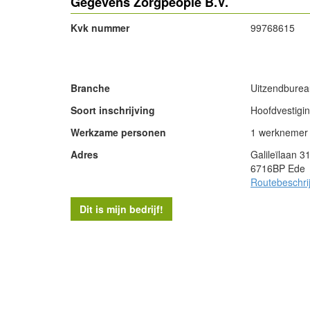
Gegevens Zorgpeople B.V.
Kvk nummer
99768615
- Advertentie -
Branche
Uitzendburea
Soort inschrijving
Hoofdvestigi
Werkzame personen
1 werknemer
Adres
Galileïlaan 3
6716BP Ede
Routebeschri