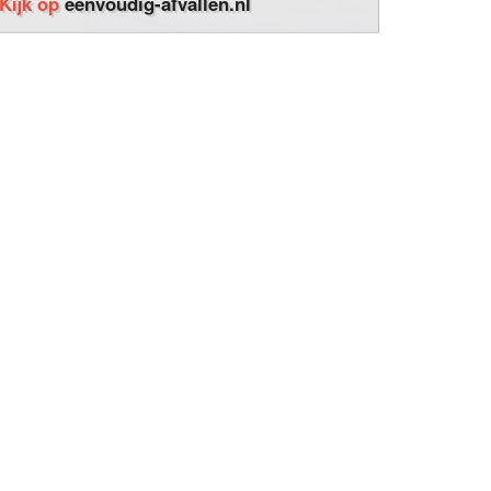
Kijk op
eenvoudig-afvallen.nl