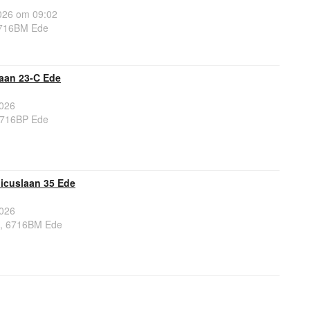
26 om 09:02
6716BM Ede
laan 23-C Ede
026
 6716BP Ede
icuslaan 35 Ede
026
5, 6716BM Ede