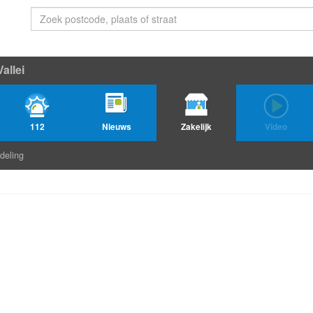
allei
112
Nieuws
Zakelijk
Video
deling