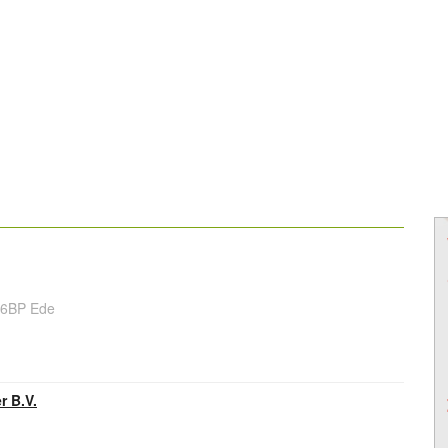
716BP Ede
r B.V.