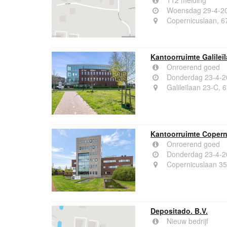
112 melding
Woensdag 29-4-20
Copernicuslaan, 
Kantoorruimte Galileï
Onroerend goed
Donderdag 23-4-2
Galileïlaan 23-C,
Kantoorruimte Copern
Onroerend goed
Donderdag 23-4-2
Copernicuslaan 3
Depositado. B.V.
Nieuw bedrijf