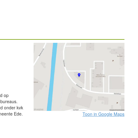
gd op
ndbureaus.
rd onder kvk
meente Ede.
Toon in Google Maps