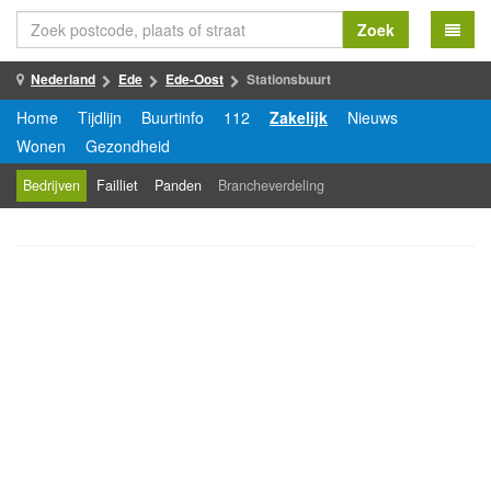
Zoek
Nederland
Ede
Ede-Oost
Stationsbuurt
Home
Tijdlijn
Buurtinfo
112
Zakelijk
Nieuws
Wonen
Gezondheid
Bedrijven
Failliet
Panden
Brancheverdeling