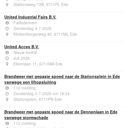
Stationsweg 73B, 6711PL Ede
United Industrial Fairs B.V.
Faillissement
Donderdag 9-7-2026
Klinkenbergerweg 40, 6711ML Ede
United Acces B.V.
Nieuw bedrijf
Juli 2026
Eikenlaan 11, 6711MA Ede
Brandweer met gepaste spoed naar de Stationsplein in Ede
vanwege een liftopsluiting
112 melding
Donderdag 2-7-2026 om 18:34
Stationsplein, 6711PN Ede
Brandweer met gepaste spoed naar de Dennenlaan in Ede
vanwege stormschade
112 melding