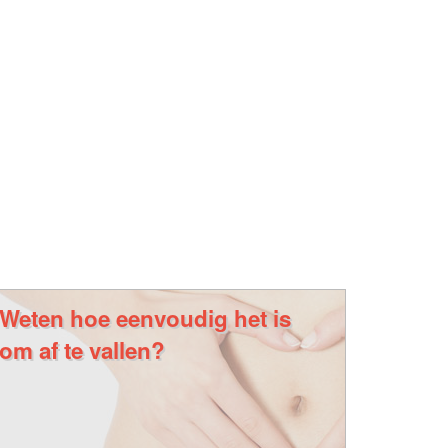
Weten hoe eenvoudig het is
om af te vallen?