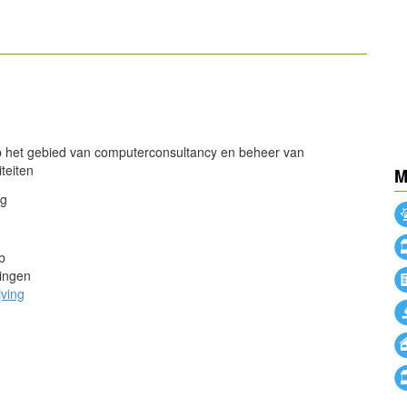
powered by
powered by
op het gebied van computerconsultancy en beheer van
iteiten
M
ng
b
ingen
jving