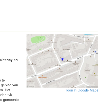
sultancy en
b te
t gebied van
en. Het
Toon in Google Maps
nder kvk
 de gemeente