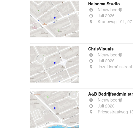
Halsema Studio
Nieuw bedrijf
Juli 2026
Kraneweg 101, 97
ChrisVisuals
Nieuw bedrijf
Juli 2026
Jozef Israëlsstraa
A&B Bedrijfsadministr
Nieuw bedrijf
Juli 2026
Friesestraatweg 1