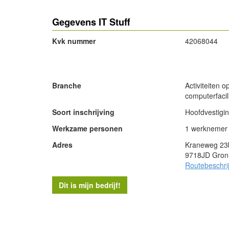
Gegevens IT Stuff
Kvk nummer
42068044
- Advertentie -
Branche
Activiteiten 
computerfacil
Soort inschrijving
Hoofdvestigi
Werkzame personen
1 werknemer
Adres
Kraneweg 23
9718JD Gron
Routebeschri