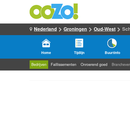
Nederland
Groningen
Oud-West
Sch
Home
Tijdlijn
Buurtinfo
Bedrijven
Faillissementen
Onroerend goed
Branchever