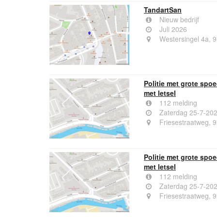
TandartSan
Nieuw bedrijf
Juli 2026
Westersingel 4a, 
Politie met grote spo
met letsel
112 melding
Zaterdag 25-7-20
Friesestraatweg, 
Politie met grote spo
met letsel
112 melding
Zaterdag 25-7-20
Friesestraatweg, 