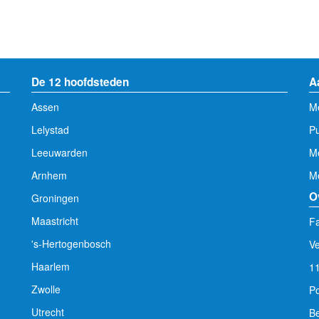
De 12 hoofdsteden
A
Assen
Me
Lelystad
Pu
Leeuwarden
M
Arnhem
Me
O
Groningen
Maastricht
Fa
's-Hertogenbosch
V
Haarlem
1
Zwolle
Po
Utrecht
Be