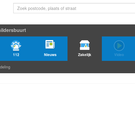
ildersbuurt
112
Nieuws
Zakelijk
Video
deling