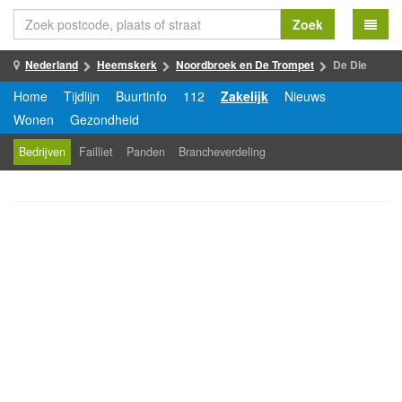
Zoek
Nederland
Heemskerk
Noordbroek en De Trompet
De Die
Home
Tijdlijn
Buurtinfo
112
Zakelijk
Nieuws
Wonen
Gezondheid
Bedrijven
Failliet
Panden
Brancheverdeling