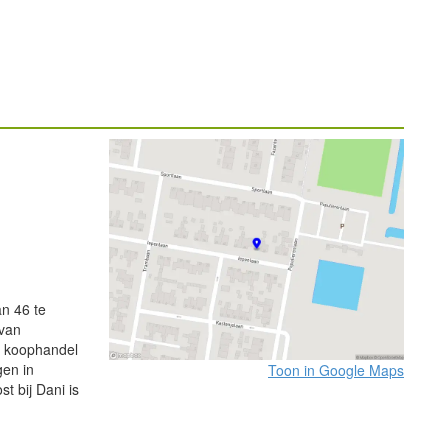
an 46 te
 van
n koophandel
gen in
Toon in Google Maps
t bij Dani is