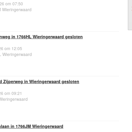
26 om 07:50
 Wieringerwaard
nweg in 1766HL Wieringerwaard gesloten
6 om 12:05
 Wieringerwaard
d Zijperweg in Wieringerwaard gesloten
6 om 09:21
Wieringerwaard
nlaan in 1766JM Wieringerwaard