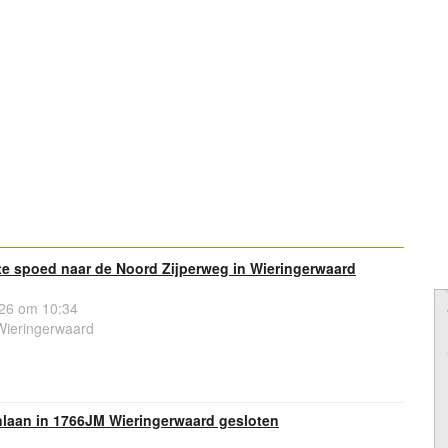
e spoed naar de Noord Zijperweg in Wieringerwaard
26 om 10:34
Wieringerwaard
nlaan in 1766JM Wieringerwaard gesloten