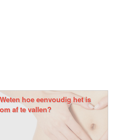
Weten hoe eenvoudig het is
om af te vallen?