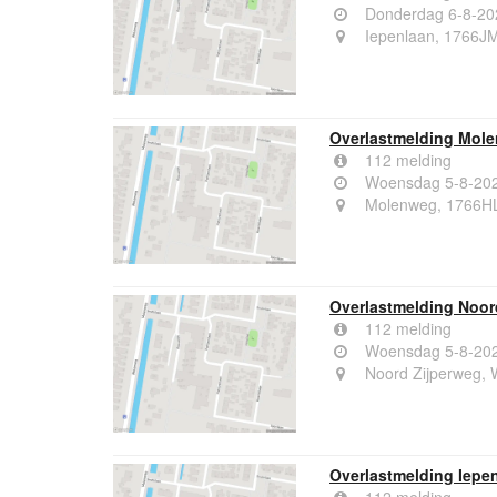
Donderdag 6-8-20
Iepenlaan, 1766JM
Overlastmelding Mole
112 melding
Woensdag 5-8-202
Molenweg, 1766HL
Overlastmelding Noor
112 melding
Woensdag 5-8-202
Noord Zijperweg, 
Overlastmelding Iepe