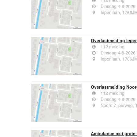
112 melding
Dinsdag 4-8-2026
Iepenlaan, 1766JM
Overlastmelding Iepe
112 melding
Dinsdag 4-8-2026
Iepenlaan, 1766JM
Overlastmelding Noor
112 melding
Dinsdag 4-8-2026
Noord Zijperweg, 
Ambulance met grote 