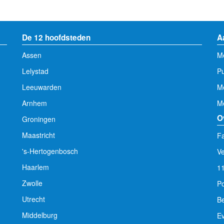
De 12 hoofdsteden
A
Assen
Me
Lelystad
Pu
Leeuwarden
M
Arnhem
Me
O
Groningen
Maastricht
Fa
's-Hertogenbosch
V
Haarlem
1
Zwolle
Po
Utrecht
Be
Middelburg
E