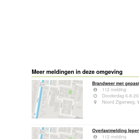
Meer meldingen in deze omgeving
Brandweer met gepast
112 melding
Donderdag 6-8-20
Noord Zijperweg, 
Overlastmelding Iepe
112 melding