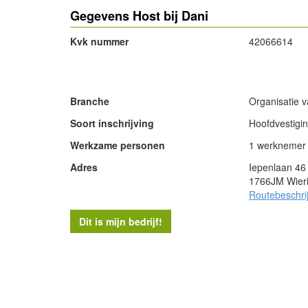
Gegevens Host bij Dani
Kvk nummer
42066614
- Advertentie -
Branche
Organisatie 
Soort inschrijving
Hoofdvestigi
Werkzame personen
1 werknemer
Adres
Iepenlaan 46
1766JM Wier
Routebeschri