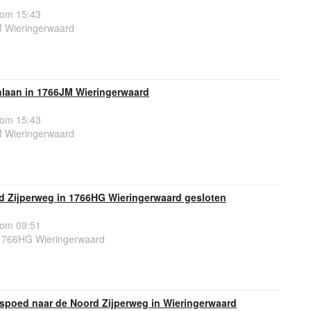
 om 15:43
 Wieringerwaard
nlaan in 1766JM Wieringerwaard
 om 15:43
 Wieringerwaard
d Zijperweg in 1766HG Wieringerwaard gesloten
 om 09:51
1766HG Wieringerwaard
spoed naar de Noord Zijperweg in Wieringerwaard