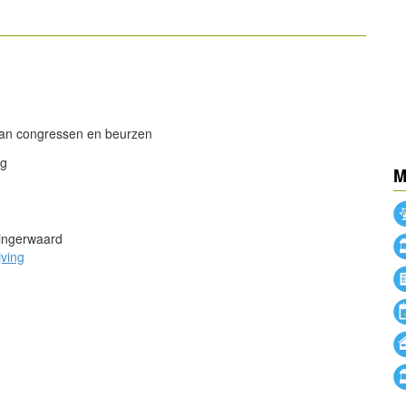
powered by
powered by
van congressen en beurzen
ng
M
ingerwaard
jving