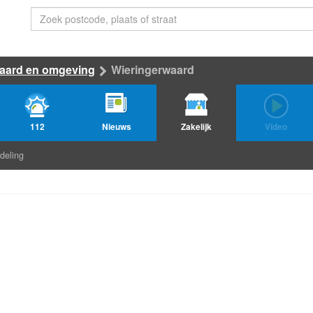
aard en omgeving
Wieringerwaard
112
Nieuws
Zakelijk
Video
deling