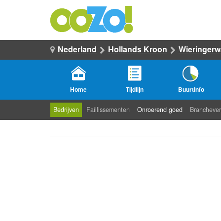
Nederland
Hollands Kroon
Wieringerw
Home
Tijdlijn
Buurtinfo
Bedrijven
Faillissementen
Onroerend goed
Branchever