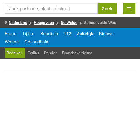
Zoek
Nederland
Hoogeveen
De Weide
Schoonvelde-West
Home
Tijdlijn
Buurtinfo
112
Zakelijk
Nieuws
Wonen
Gezondheid
Bedrijven
Failliet
Panden
Brancheverdeling