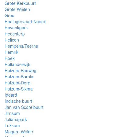
Grote Kerkbuurt
Grote Wielen
Grou
Harlingervaart Noord
Havankpark
Heechterp
Helicon
Hempens/Teerns
Hemrik
Hoek
Hollanderwijk
Huizum-Badweg
Huizum-Bornia
Huizum-Dorp
Huizum-Sixma
Ideard
Indische buurt
Jan van Scorelbuurt
Jirnsum
Julianapark
Lekkum
Magere Weide