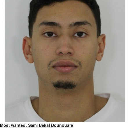
Most wanted: Sami Bekal Bounouare