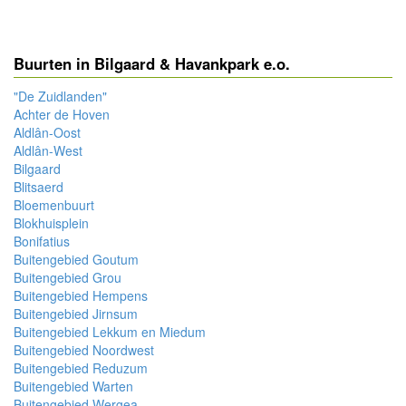
Buurten in Bilgaard & Havankpark e.o.
"De Zuidlanden"
Achter de Hoven
Aldlân-Oost
Aldlân-West
Bilgaard
Blitsaerd
Bloemenbuurt
Blokhuisplein
Bonifatius
Buitengebied Goutum
Buitengebied Grou
Buitengebied Hempens
Buitengebied Jirnsum
Buitengebied Lekkum en Miedum
Buitengebied Noordwest
Buitengebied Reduzum
Buitengebied Warten
Buitengebied Wergea