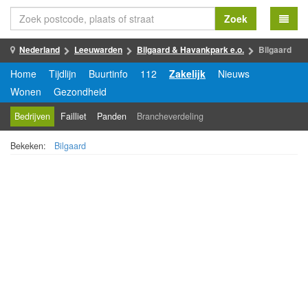
Zoek
Nederland
Leeuwarden
Bilgaard & Havankpark e.o.
Bilgaard
Home
Tijdlijn
Buurtinfo
112
Zakelijk
Nieuws
Wonen
Gezondheid
Bedrijven
Failliet
Panden
Brancheverdeling
Bekeken:
Bilgaard