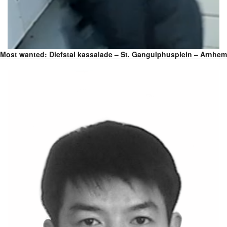
Most wanted: Diefstal kassalade – St. Gangulphusplein – Arnhem