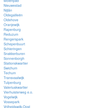
Molenpad
Nieuwestad
Nijlân
Oldegalileën
Oldehove
Oranjewijk
Rapenburg
Reduzum
Rengerspark
Schepenbuurt
Schieringen
Snakkerburen
Sonnenborgh
Stationskwartier
Swichum
Techum
Transvaalwijk
Tulpenburg
Valeriuskwartier
Vierhuisterweg e.o.
Vogelwijk
Vossepark
Vrijheidswijk-Oost