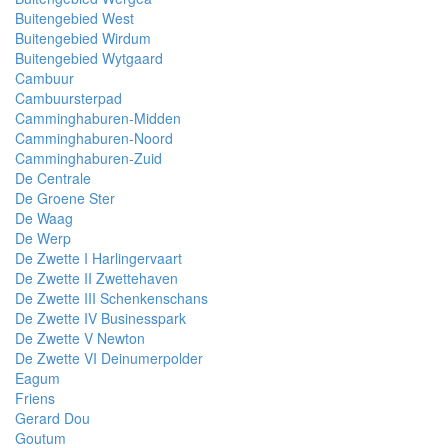
Buitengebied West
Buitengebied Wirdum
Buitengebied Wytgaard
Cambuur
Cambuursterpad
Camminghaburen-Midden
Camminghaburen-Noord
Camminghaburen-Zuid
De Centrale
De Groene Ster
De Waag
De Werp
De Zwette I Harlingervaart
De Zwette II Zwettehaven
De Zwette III Schenkenschans
De Zwette IV Businesspark
De Zwette V Newton
De Zwette VI Deinumerpolder
Eagum
Friens
Gerard Dou
Goutum