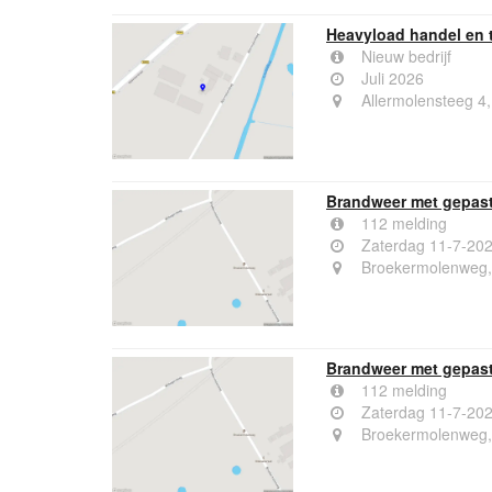
Heavyload handel en t
Nieuw bedrijf
Juli 2026
Allermolensteeg 4
Brandweer met gepast
112 melding
Zaterdag 11-7-20
Broekermolenweg,
Brandweer met gepast
112 melding
Zaterdag 11-7-20
Broekermolenweg,