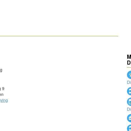
powered by
M
D
ng
D
g 9
en
jving
D