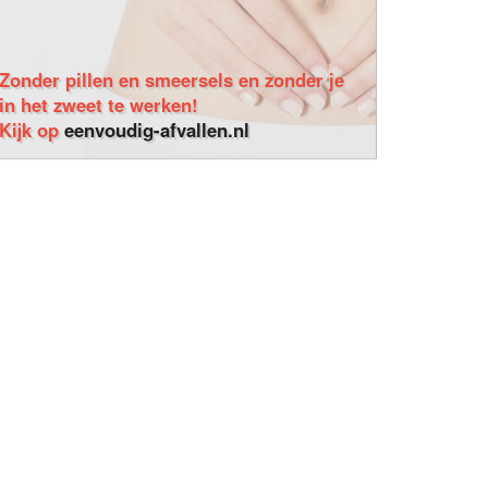
Zonder pillen en smeersels en zonder je
in het zweet te werken!
Kijk op
eenvoudig-afvallen.nl