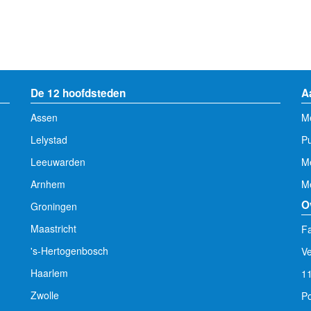
De 12 hoofdsteden
A
Assen
Me
Lelystad
Pu
Leeuwarden
M
Arnhem
Me
O
Groningen
Maastricht
Fa
's-Hertogenbosch
V
Haarlem
1
Zwolle
Po