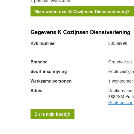
1 persoon werkzaam.
Meer weten over K Cozijnsen Dienstverlening?
Gegevens K Cozijnsen Dienstverlening
Kvk nummer
83556990
- Advertentie -
Branche
Grondverzet
Soort inschrijving
Hoofdvestigi
Werkzame personen
1 werknemer
Adres
Donkerestee
3882SM Putt
Routebeschri