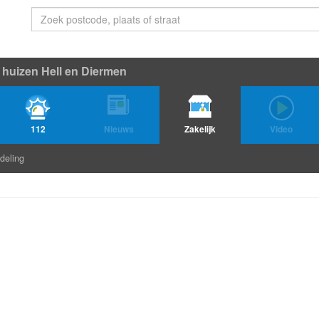
 huizen Hell en Diermen
112
Nieuws
Zakelijk
Video
deling