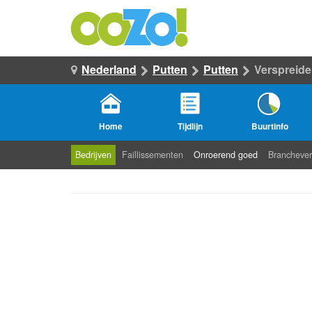
Nederland
Putten
Putten
Verspreide
Home
Tijdlijn
Buurtinfo
Bedrijven
Faillissementen
Onroerend goed
Branchever