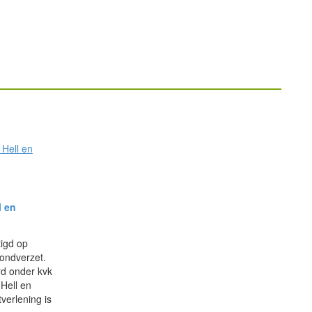
 Hell en
l en
tigd op
rondverzet.
rd onder kvk
Hell en
verlening is