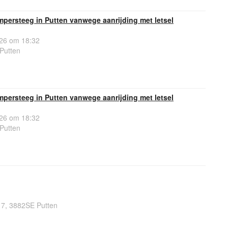
mpersteeg in Putten vanwege aanrijding met letsel
26 om 18:32
Putten
mpersteeg in Putten vanwege aanrijding met letsel
26 om 18:32
Putten
7, 3882SE Putten