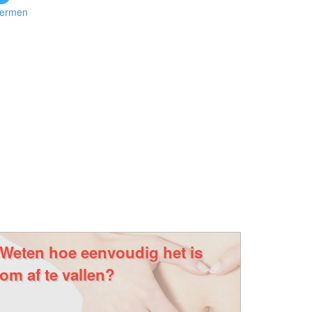
iermen
Weten hoe eenvoudig het is
om af te vallen?