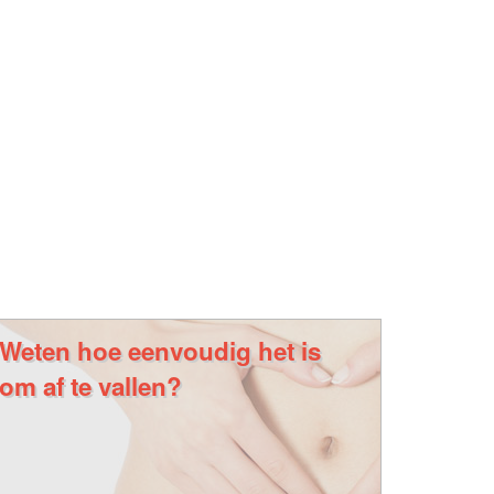
Weten hoe eenvoudig het is
om af te vallen?