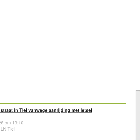
sstraat in Tiel vanwege aanrijding met letsel
6 om 13:10
1LN Tiel