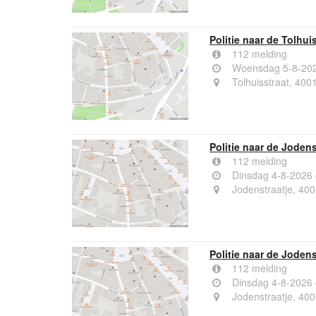
Politie naar de Tolhui
112 melding
Woensdag 5-8-202
Tolhuisstraat, 400
Politie naar de Jodens
112 melding
Dinsdag 4-8-2026
Jodenstraatje, 400
Politie naar de Jodens
112 melding
Dinsdag 4-8-2026
Jodenstraatje, 400