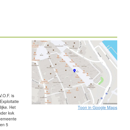
.O.F. is
Exploitatie
ijke. Het
Toon in Google Maps
nder kvk
 gemeente
 en 5