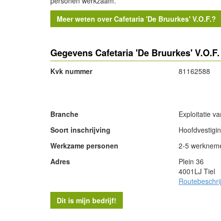
personen werkzaam.
Meer weten over Cafetaria 'De Bruurkes' V.O.F.?
Gegevens Cafetaria 'De Bruurkes' V.O.F.
Kvk nummer
81162588
- Advertentie -
Branche
Exploitatie va
Soort inschrijving
Hoofdvestigi
Werkzame personen
2-5 werknem
Adres
Plein 36
4001LJ Tiel
Routebeschri