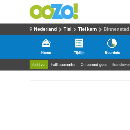
Nederland
Tiel
Tiel kern
Binnenstad
Home
Tijdlijn
Buurtinfo
Bedrijven
Faillissementen
Onroerend goed
Branchever