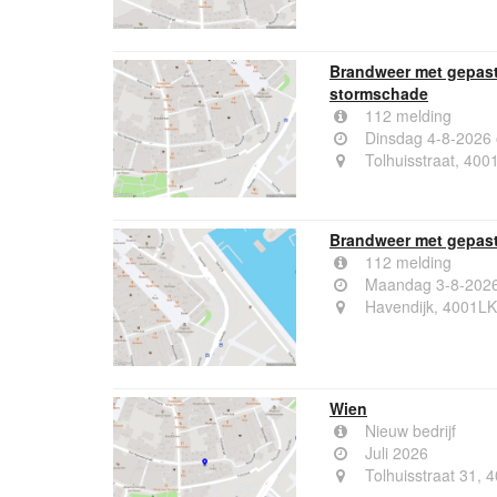
Brandweer met gepast
stormschade
112 melding
Dinsdag 4-8-2026
Tolhuisstraat, 400
Brandweer met gepaste
112 melding
Maandag 3-8-2026
Havendijk, 4001LK 
Wien
Nieuw bedrijf
Juli 2026
Tolhuisstraat 31, 