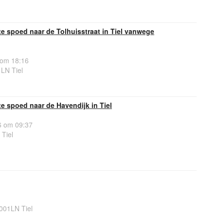
e spoed naar de Tolhuisstraat in Tiel vanwege
 om 18:16
1LN Tiel
 spoed naar de Havendijk in Tiel
 om 09:37
Tiel
4001LN Tiel