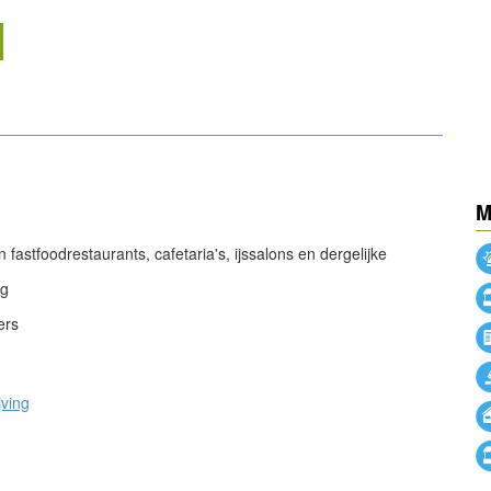
powered by
M
powered by
n fastfoodrestaurants, cafetaria's, ijssalons en dergelijke
ng
ers
jving