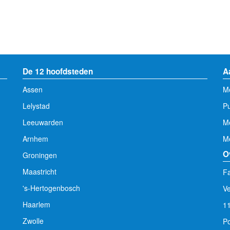
De 12 hoofdsteden
A
Assen
Me
Lelystad
Pu
Leeuwarden
M
Arnhem
Me
O
Groningen
Maastricht
Fa
's-Hertogenbosch
V
Haarlem
1
Zwolle
Po