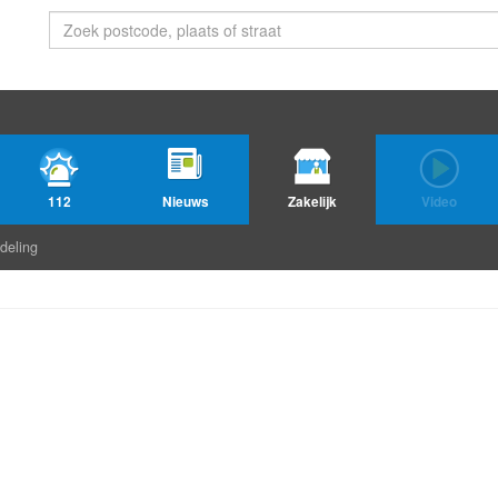
112
Nieuws
Zakelijk
Video
deling