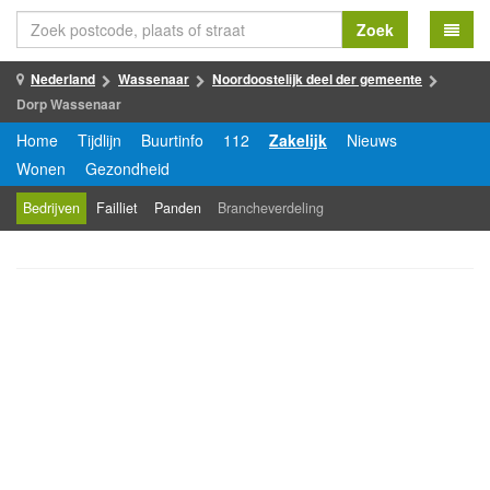
Zoek
Nederland
Wassenaar
Noordoostelijk deel der gemeente
Dorp Wassenaar
Home
Tijdlijn
Buurtinfo
112
Zakelijk
Nieuws
Wonen
Gezondheid
Bedrijven
Failliet
Panden
Brancheverdeling