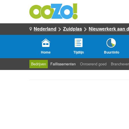
Nederland
Zuidplas
Nieuwerkerk aan de
Home
Tijdlijn
Buurtinfo
Bedrijven
Faillissementen
Onroerend goed
Branchever