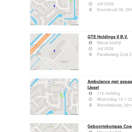
Juli 2026
Kroonkruid 39, 29
GTE Holdings II B.V.
Nieuw bedrijf
Juli 2026
Parallelweg-Zuid 2
Ambulance met gepast
IJssel
112 melding
Woensdag 15-7-20
Monnikskruid, 291
Geboortekompas Coa