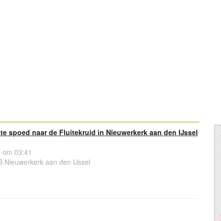
 spoed naar de Fluitekruid in Nieuwerkerk aan den IJssel
 om 03:41
B Nieuwerkerk aan den IJssel