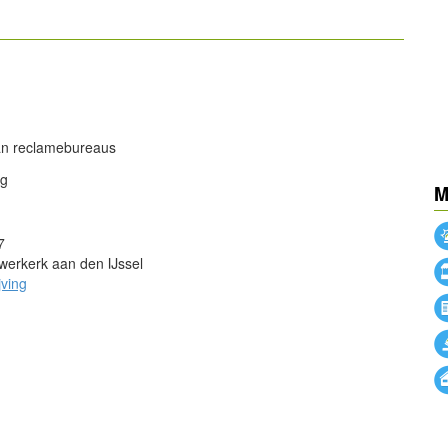
powered by
powered by
van reclamebureaus
ng
M
7
erkerk aan den IJssel
jving