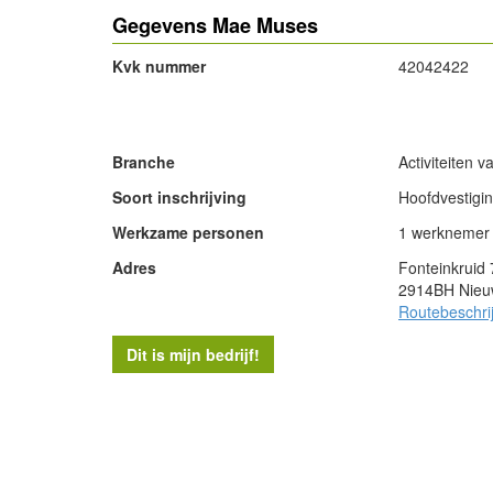
Gegevens Mae Muses
Kvk nummer
42042422
- Advertentie -
Branche
Activiteiten 
Soort inschrijving
Hoofdvestigi
Werkzame personen
1 werknemer
Adres
Fonteinkruid 
2914BH Nieuw
Routebeschri