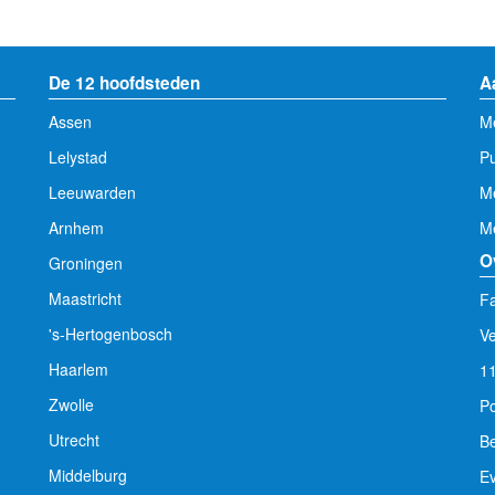
De 12 hoofdsteden
A
Assen
Me
Lelystad
Pu
Leeuwarden
M
Arnhem
Me
O
Groningen
Maastricht
Fa
's-Hertogenbosch
V
Haarlem
1
Zwolle
Po
Utrecht
Be
Middelburg
E