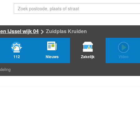
n IJssel wijk 04
Zuidplas Kruiden
112
Nieuws
Zakelijk
Video
deling