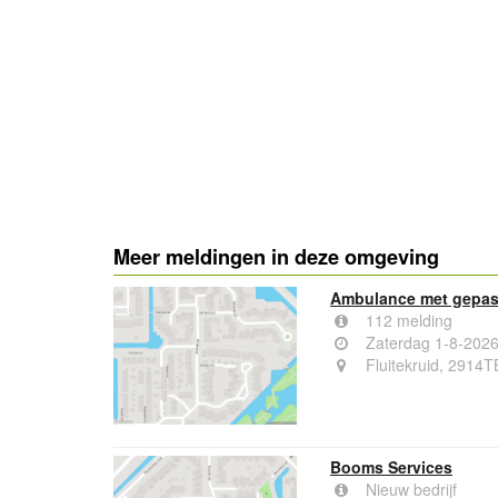
Meer meldingen in deze omgeving
Ambulance met gepaste
112 melding
Zaterdag 1-8-2026
Fluitekruid, 2914T
Booms Services
Nieuw bedrijf