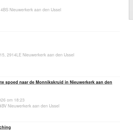
14BS Nieuwerkerk aan den IJssel
15, 2914LE Nieuwerkerk aan den IJssel
e spoed naar de Monnikskruid in Nieuwerkerk aan den
26 om 18:23
4BV Nieuwerkerk aan den IJssel
ching