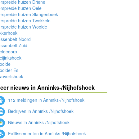
rspreide huizen Driene
rspreide huizen Oele
rspreide huizen Slangenbeek
rspreide huizen Twekkelo
rspreide huizen Woolde
kkerhoek
ossenbelt-Noord
ssenbelt-Zuid
eidedorp
ijinkshoek
oolde
oolder Es
wavertshoek
eer nieuws in Anninks-/Nijhofshoek
112 meldingen in Anninks-/Nijhofshoek
Bedrijven in Anninks-/Nijhofshoek
Nieuws in Anninks-/Nijhofshoek
Faillissementen in Anninks-/Nijhofshoek