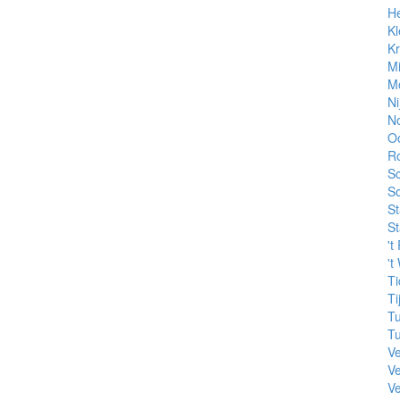
He
Kl
Kr
M
Mo
Ni
N
Oo
R
S
S
S
S
't
't
Ti
Ti
Tu
Tu
Ve
Ve
V