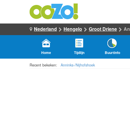
Nederland
Hengelo
Groot Driene
An
Home
Tijdlijn
Buurtinfo
Recent bekeken:
Anninks-/Nijhofshoek