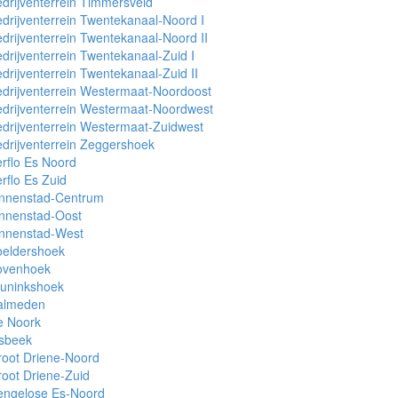
drijventerrein Timmersveld
drijventerrein Twentekanaal-Noord I
drijventerrein Twentekanaal-Noord II
drijventerrein Twentekanaal-Zuid I
drijventerrein Twentekanaal-Zuid II
drijventerrein Westermaat-Noordoost
drijventerrein Westermaat-Noordwest
drijventerrein Westermaat-Zuidwest
drijventerrein Zeggershoek
rflo Es Noord
rflo Es Zuid
innenstad-Centrum
innenstad-Oost
innenstad-West
oeldershoek
ovenhoek
runinkshoek
almeden
e Noork
lsbeek
oot Driene-Noord
oot Driene-Zuid
engelose Es-Noord