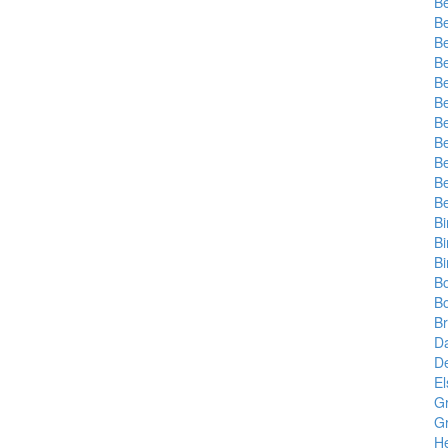
Be
Be
Be
Be
Be
Be
Be
Be
Be
Be
Be
B
B
B
B
B
B
D
D
E
Gr
Gr
H