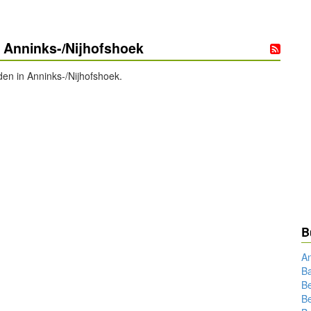
 Anninks-/Nijhofshoek
n in Anninks-/Nijhofshoek.
B
An
Ba
B
powered by
Be