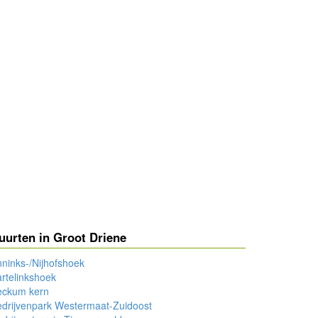
uurten in Groot Driene
ninks-/Nijhofshoek
rtelinkshoek
eckum kern
drijvenpark Westermaat-Zuidoost