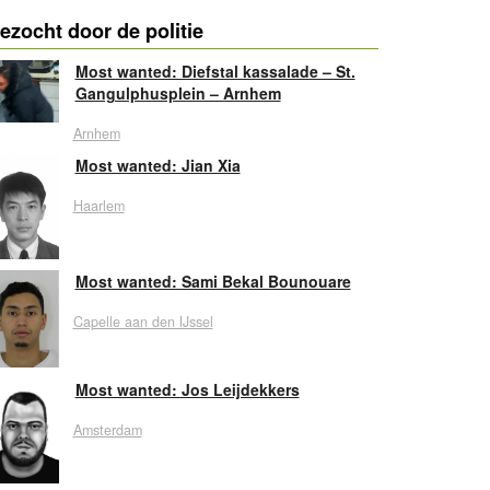
ezocht door de politie
Most wanted: Diefstal kassalade – St.
Gangulphusplein – Arnhem
Arnhem
Most wanted: Jian Xia
Haarlem
Most wanted: Sami Bekal Bounouare
Capelle aan den IJssel
Most wanted: Jos Leijdekkers
Amsterdam