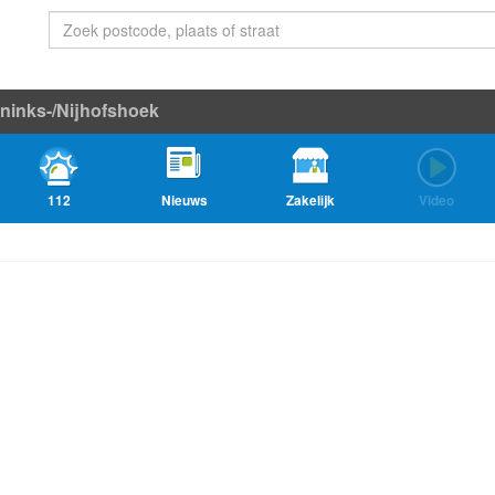
ninks-/Nijhofshoek
112
Nieuws
Zakelijk
Video