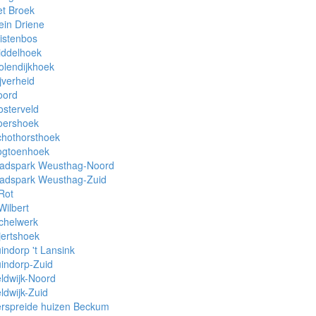
t Broek
ein Driene
istenbos
iddelhoek
lendijkhoek
jverheid
oord
sterveld
oershoek
chothorsthoek
ogtoenhoek
tadspark Weusthag-Noord
tadspark Weusthag-Zuid
 Rot
 Wilbert
chelwerk
jertshoek
indorp 't Lansink
indorp-Zuid
ldwijk-Noord
ldwijk-Zuid
erspreide huizen Beckum