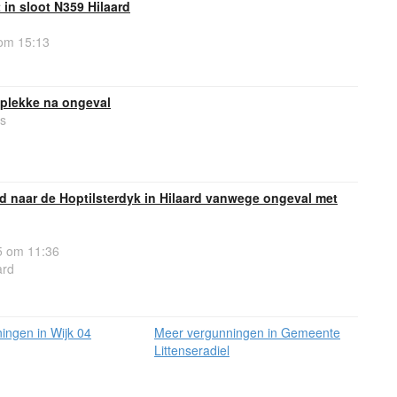
in sloot N359 Hilaard
om 15:13
 plekke na ongeval
s
ed naar de Hoptilsterdyk in Hilaard vanwege ongeval met
5 om 11:36
ard
ingen in Wijk 04
Meer vergunningen in Gemeente
Littenseradiel