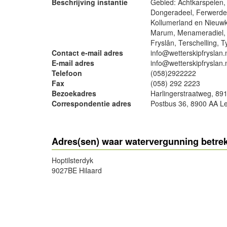
Beschrijving instantie
Gebied: Achtkarspelen,
Dongeradeel, Ferwerder
Kollumerland en Nieuwk
Marum, Menameradiel, O
Fryslân, Terschelling, T
Contact e-mail adres
info@wetterskipfryslan.
E-mail adres
info@wetterskipfryslan.
Telefoon
(058)2922222
Fax
(058) 292 2223
Bezoekadres
Harlingerstraatweg, 8
Correspondentie adres
Postbus 36, 8900 AA 
- Advertentie -
Adres(sen) waar watervergunning betrek
Hoptilsterdyk
9027BE Hilaard