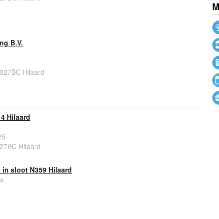
M
ng B.V.
9027BC Hilaard
4 Hilaard
25
027BC Hilaard
in sloot N359 Hilaard
s