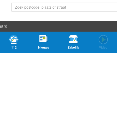
aard
112
Nieuws
Zakelijk
Video