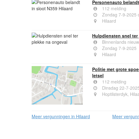
Personenauto belandt 
112 melding
Zondag 7-9-2025 
Hilaard
Hulpdiensten snel ter
Binnenlands nieuw
Zondag 7-9-2025
Hilaard
Politie met grote spo
letsel
112 melding
Dinsdag 22-7-202
Hoptilsterdyk, Hila
Meer vergunningen in Hilaard
Meer vergunn