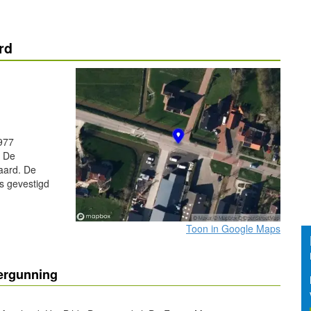
rd
977
. De
laard. De
is gevestigd
Toon in Google Maps
vergunning