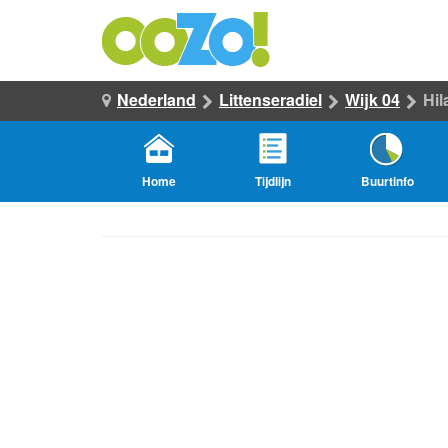
Nederland
Littenseradiel
Wijk 04
Hil
Home
Tijdlijn
Buurtinfo