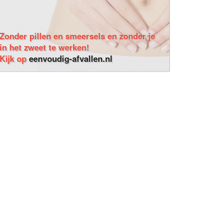
Zonder pillen en smeersels en zonder je
in het zweet te werken!
Kijk op
eenvoudig-afvallen.nl