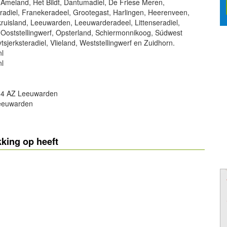
 Ameland, Het Bildt, Dantumadiel, De Friese Meren,
adiel, Franekeradeel, Grootegast, Harlingen, Heerenveen,
ruisland, Leeuwarden, Leeuwarderadeel, Littenseradiel,
oststellingwerf, Opsterland, Schiermonnikoog, Súdwest
ytsjerksteradiel, Vlieland, Weststellingwerf en Zuidhorn.
nl
nl
914 AZ Leeuwarden
Leeuwarden
powered by
king op heeft