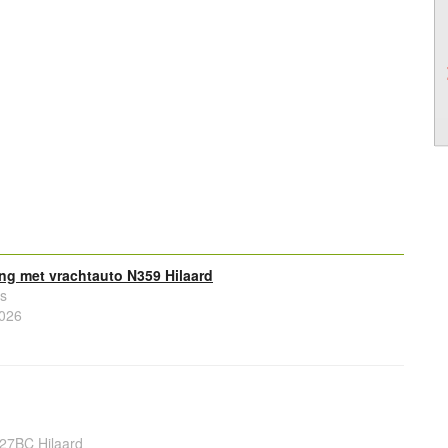
ing met vrachtauto N359 Hilaard
s
026
027BC Hilaard