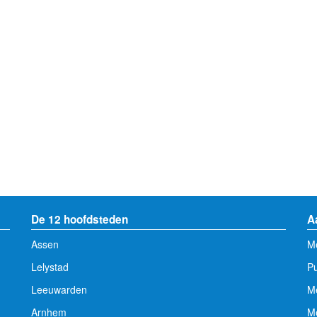
De 12 hoofdsteden
A
Assen
Me
Lelystad
Pu
Leeuwarden
M
Arnhem
Me