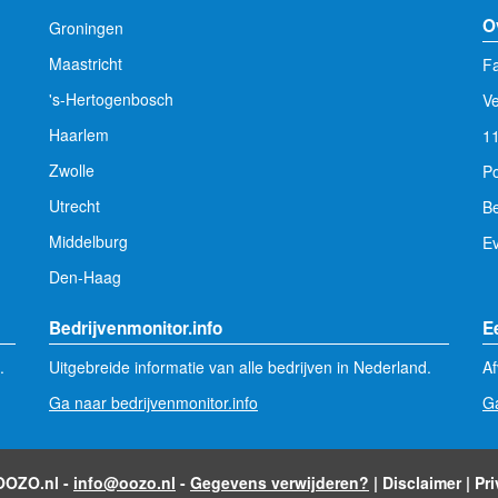
O
Groningen
Maastricht
Fa
's-Hertogenbosch
V
Haarlem
1
Zwolle
Po
Utrecht
Be
Middelburg
E
Den-Haag
Bedrijvenmonitor.info
E
.
Uitgebreide informatie van alle bedrijven in Nederland.
Af
Ga naar bedrijvenmonitor.info
Ga
 OOZO.nl -
info@oozo.nl
-
Gegevens verwijderen?
|
Disclaimer
|
Pr