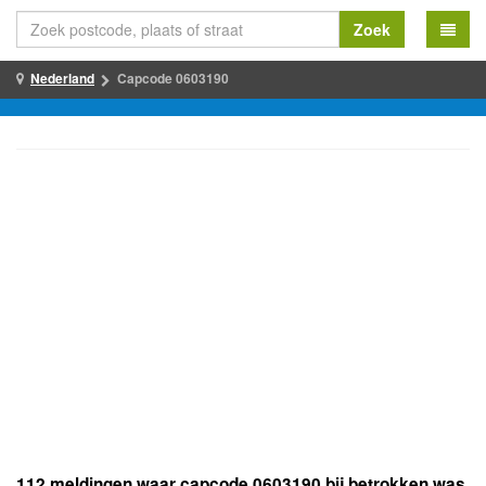
Zoek
Nederland
Capcode 0603190
112 meldingen waar capcode 0603190 bij betrokken was