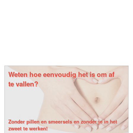
Weten hoe eenvoudig het is om af
te vallen?
Zonder pillen en smeersels en zonder je in het
zweet te werken!