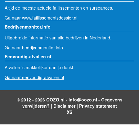
Altijd de meeste actuele faillissementen en surseances.
Ga naar www.faillissementsdossier.nl
Bedrijvenmonitor.info
Uitgebreide informatie van alle bedrijven in Nederland.
Ga naar bedrijvenmonitor.info
Eenvoudig-afvallen.nl
Afvallen is makkelijker dan je denkt.
Ga naar eenvoudig-afvallen.nl
© 2012 - 2026 OOZO.nl -
info@oozo.nl
-
Gegevens
verwijderen?
|
Disclaimer
|
Privacy statement
XS