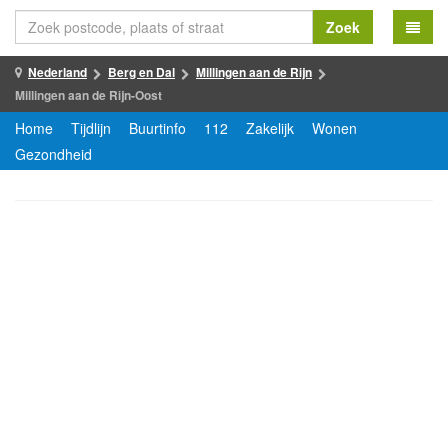
Zoek
Nederland
Berg en Dal
Millingen aan de Rijn
Millingen aan de Rijn-Oost
Home
Tijdlijn
Buurtinfo
112
Zakelijk
Wonen
Gezondheid