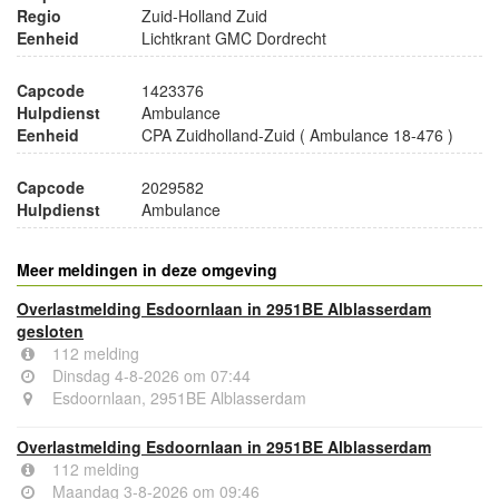
Regio
Zuid-Holland Zuid
Eenheid
Lichtkrant GMC Dordrecht
Capcode
1423376
Hulpdienst
Ambulance
Eenheid
CPA Zuidholland-Zuid ( Ambulance 18-476 )
Capcode
2029582
Hulpdienst
Ambulance
Meer meldingen in deze omgeving
Overlastmelding Esdoornlaan in 2951BE Alblasserdam
gesloten
112 melding
Dinsdag 4-8-2026 om 07:44
Esdoornlaan, 2951BE Alblasserdam
Overlastmelding Esdoornlaan in 2951BE Alblasserdam
112 melding
Maandag 3-8-2026 om 09:46