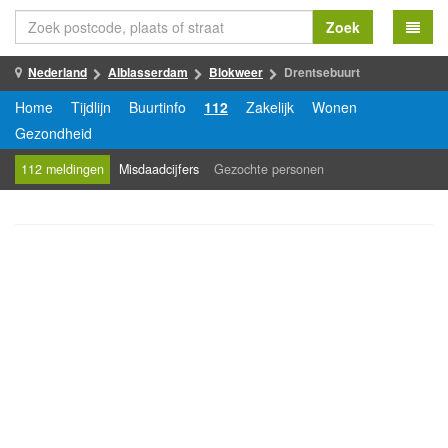
Zoek
Nederland
Alblasserdam
Blokweer
Drentsebuurt
Home
Tijdlijn
Buurtinfo
112
Zakelijk
Wonen
Gezondheid
112 meldingen
Misdaadcijfers
Gezochte personen