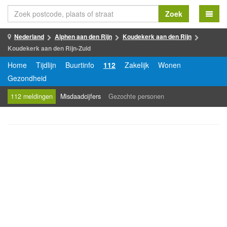
Zoek
Nederland
Alphen aan den Rijn
Koudekerk aan den Rijn
Koudekerk aan den Rijn-Zuid
Home
Tijdlijn
Buurtinfo
112
Zakelijk
Wonen
Gezondheid
112 meldingen
Misdaadcijfers
Gezochte personen