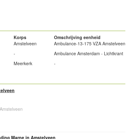
powered by
Korps
Omschrijving eenheid
Amstelveen
Ambulance-13-175 VZA Amstelveen
-
Ambulance Amsterdam - Lichtkrant
Meerkerk
-
elveen
6
Amstelveen
ding Marne in Amstelveen