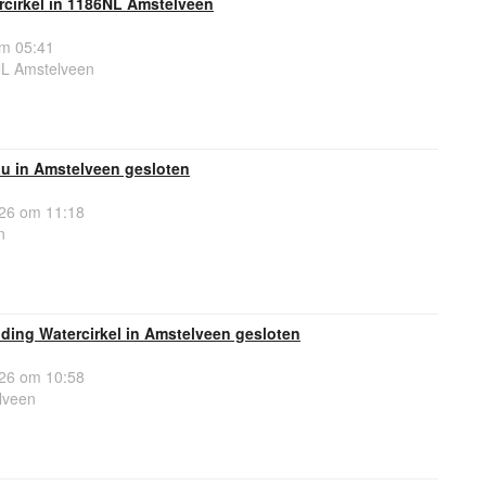
rcirkel in 1186NL Amstelveen
om 05:41
NL Amstelveen
u in Amstelveen gesloten
26 om 11:18
n
ding Watercirkel in Amstelveen gesloten
26 om 10:58
lveen