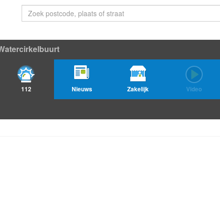
Watercirkelbuurt
112
Nieuws
Zakelijk
Video