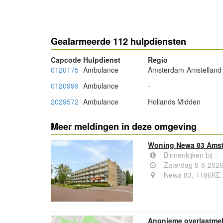
Gealarmeerde 112 hulpdiensten
Capcode
Hulpdienst
Regio
0120175
Ambulance
Amsterdam-Amstelland
0120999
Ambulance
-
2029572
Ambulance
Hollands Midden
Meer meldingen in deze omgeving
Woning Newa 83 Amst
Binnenkijken bij
Zaterdag 8-8-202
Newa 83, 1186KE 
Anonieme overlastmel