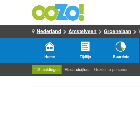
Nederland
Amstelveen
Groenelaan
Home
Tijdlijn
Buurtinfo
112 meldingen
Misdaadcijfers
Gezochte personen