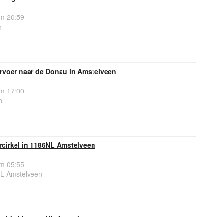
om 20:59
n
rvoer naar de Donau in Amstelveen
om 17:00
n
rcirkel in 1186NL Amstelveen
om 05:55
NL Amstelveen