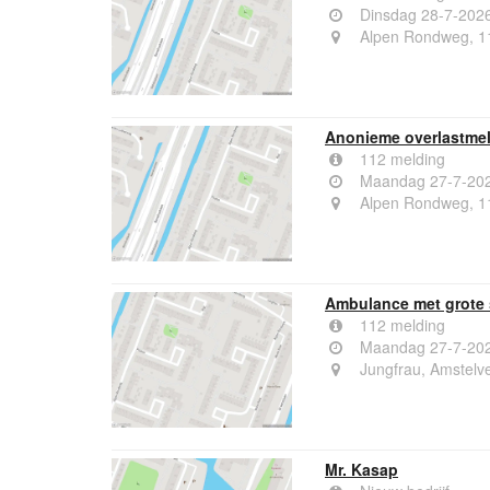
Dinsdag 28-7-202
Alpen Rondweg, 1
Anonieme overlastme
112 melding
Maandag 27-7-202
Alpen Rondweg, 1
Ambulance met grote 
112 melding
Maandag 27-7-202
Jungfrau, Amstelv
Mr. Kasap