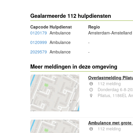
- Advertentie -
Gealarmeerde 112 hulpdiensten
Capcode
Hulpdienst
Regio
0120179
Ambulance
Amsterdam-Amstelland
0120999
Ambulance
-
2029579
Ambulance
-
Meer meldingen in deze omgeving
Overlastmelding Pila
112 melding
Donderdag 6-8-20
Pilatus, 1186EL A
Ambulance met grote
112 melding