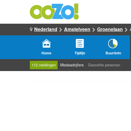
Nederland
Amstelveen
Groenelaan
Home
Tijdlijn
Buurtinfo
112 meldingen
Misdaadcijfers
Gezochte personen