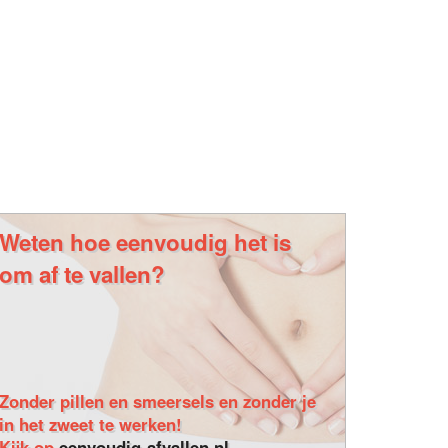
Weten hoe eenvoudig het is
om af te vallen?
Zonder pillen en smeersels en zonder je
in het zweet te werken!
Kijk op
eenvoudig-afvallen.nl