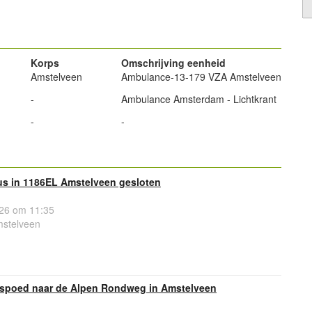
powered by
Korps
Omschrijving eenheid
Amstelveen
Ambulance-13-179 VZA Amstelveen
-
Ambulance Amsterdam - Lichtkrant
-
-
tus in 1186EL Amstelveen gesloten
26 om 11:35
mstelveen
 spoed naar de Alpen Rondweg in Amstelveen