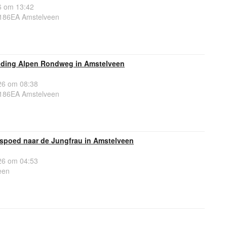
6 om 13:42
186EA Amstelveen
lding Alpen Rondweg in Amstelveen
6 om 08:38
186EA Amstelveen
spoed naar de Jungfrau in Amstelveen
6 om 04:53
een