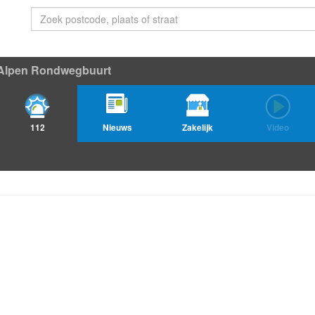
Alpen Rondwegbuurt
112
Nieuws
Zakelijk
Video