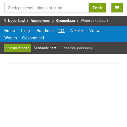
Zoek
Nederland
Amstelveen
Groenelaan
Watercirkelbuurt
Home
Tijdlijn
Buurtinfo
112
Zakelijk
Nieuws
Wonen
Gezondheid
112 meldingen
Misdaadcijfers
Gezochte personen