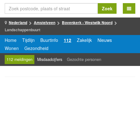
Zoek
Nederland
Amstelveen
Bovenkerk - Westwijk Noord
Landschappenbuurt
Home
Tijdlijn
Buurtinfo
112
Zakelijk
Nieuws
Wonen
Gezondheid
112 meldingen
Misdaadcijfers
Gezochte personen