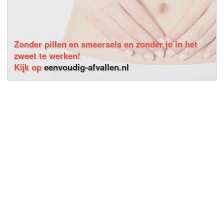
Zonder pillen en smeersels en zonder je in het
zweet te werken!
Kijk op
eenvoudig-afvallen.nl