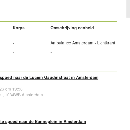
powered by
Korps
Omschrijving eenheid
-
-
-
Ambulance Amsterdam - Lichtkrant
-
-
spoed naar de Lucien Gaudinstraat in Amsterdam
26 om 19:56
aat, 1034WB Amsterdam
te spoed naar de Banneplein in Amsterdam