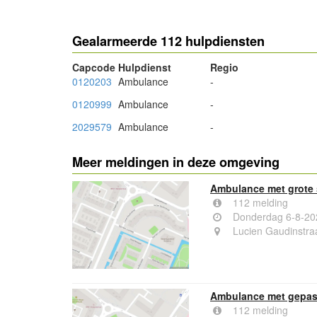
Gealarmeerde 112 hulpdiensten
Capcode
Hulpdienst
Regio
0120203
Ambulance
-
0120999
Ambulance
-
2029579
Ambulance
-
Meer meldingen in deze omgeving
Ambulance met grote 
112 melding
Donderdag 6-8-20
Lucien Gaudinstr
Ambulance met gepas
112 melding