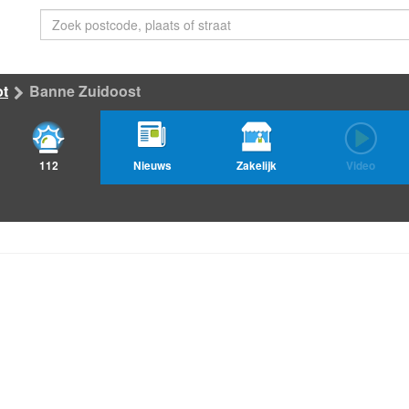
ot
Banne Zuidoost
112
Nieuws
Zakelijk
Video