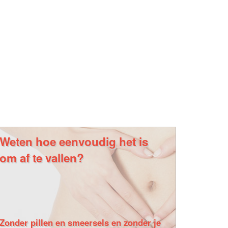
Weten hoe eenvoudig het is
om af te vallen?
Zonder pillen en smeersels en zonder je