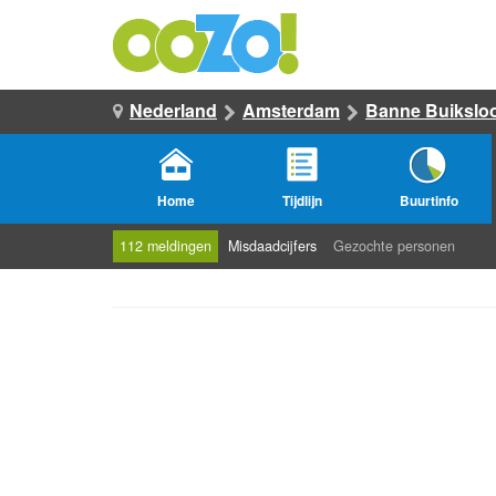
Nederland
Amsterdam
Banne Buikslo
Home
Tijdlijn
Buurtinfo
112 meldingen
Misdaadcijfers
Gezochte personen