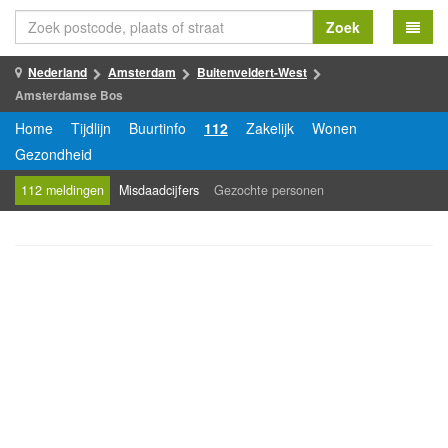
Zoek
Nederland
Amsterdam
Buitenveldert-West
Amsterdamse Bos
Home
Tijdlijn
Buurtinfo
112
Zakelijk
Wonen
Gezondheid
112 meldingen
Misdaadcijfers
Gezochte personen