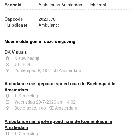
Eenheid
Ambulance Amsterdam - Lichtkrant
Capcode
2029578
Hulpdienst
Ambulance
Meer meldingen in deze omgeving
DK Visuals
Nieuw bedrijf
Juli 2026
Punterspad 9, 1081KB Amsterdam
Ambulance met gepaste spoed naar de Boeierspad in
Amsterdam
112 melding
Woensdag 29-7-2026 om 14:02
Boeierspad, 1081KE Amsterdam
Ambulance met grote spoed naar de Koenenkade in
Amsterdam
112 melding