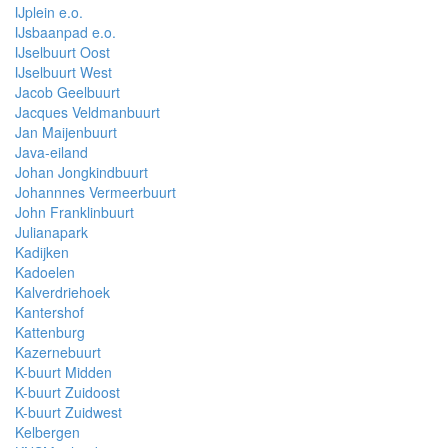
IJplein e.o.
IJsbaanpad e.o.
IJselbuurt Oost
IJselbuurt West
Jacob Geelbuurt
Jacques Veldmanbuurt
Jan Maijenbuurt
Java-eiland
Johan Jongkindbuurt
Johannnes Vermeerbuurt
John Franklinbuurt
Julianapark
Kadijken
Kadoelen
Kalverdriehoek
Kantershof
Kattenburg
Kazernebuurt
K-buurt Midden
K-buurt Zuidoost
K-buurt Zuidwest
Kelbergen