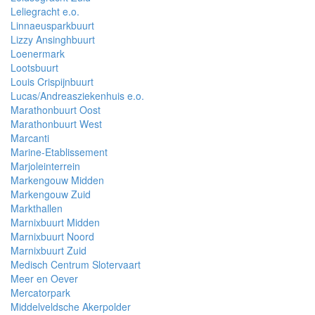
Leliegracht e.o.
Linnaeusparkbuurt
Lizzy Ansinghbuurt
Loenermark
Lootsbuurt
Louis Crispijnbuurt
Lucas/Andreasziekenhuis e.o.
Marathonbuurt Oost
Marathonbuurt West
Marcanti
Marine-Etablissement
Marjoleinterrein
Markengouw Midden
Markengouw Zuid
Markthallen
Marnixbuurt Midden
Marnixbuurt Noord
Marnixbuurt Zuid
Medisch Centrum Slotervaart
Meer en Oever
Mercatorpark
Middelveldsche Akerpolder