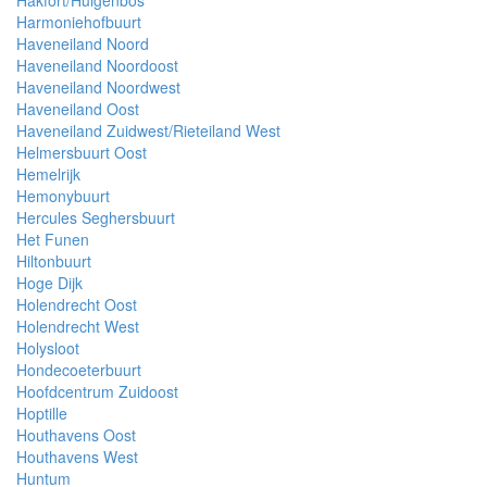
Harmoniehofbuurt
Haveneiland Noord
Haveneiland Noordoost
Haveneiland Noordwest
Haveneiland Oost
Haveneiland Zuidwest/Rieteiland West
Helmersbuurt Oost
Hemelrijk
Hemonybuurt
Hercules Seghersbuurt
Het Funen
Hiltonbuurt
Hoge Dijk
Holendrecht Oost
Holendrecht West
Holysloot
Hondecoeterbuurt
Hoofdcentrum Zuidoost
Hoptille
Houthavens Oost
Houthavens West
Huntum