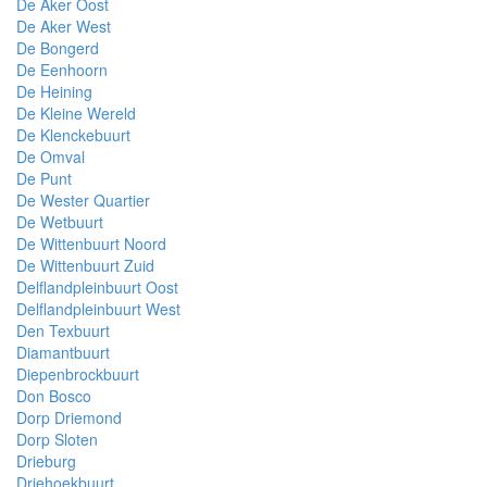
De Aker Oost
De Aker West
De Bongerd
De Eenhoorn
De Heining
De Kleine Wereld
De Klenckebuurt
De Omval
De Punt
De Wester Quartier
De Wetbuurt
De Wittenbuurt Noord
De Wittenbuurt Zuid
Delflandpleinbuurt Oost
Delflandpleinbuurt West
Den Texbuurt
Diamantbuurt
Diepenbrockbuurt
Don Bosco
Dorp Driemond
Dorp Sloten
Drieburg
Driehoekbuurt