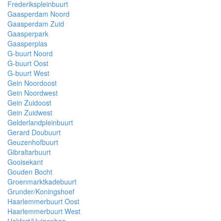
Frederikspleinbuurt
Gaasperdam Noord
Gaasperdam Zuid
Gaasperpark
Gaasperplas
G-buurt Noord
G-buurt Oost
G-buurt West
Gein Noordoost
Gein Noordwest
Gein Zuidoost
Gein Zuidwest
Gelderlandpleinbuurt
Gerard Doubuurt
Geuzenhofbuurt
Gibraltarbuurt
Gooisekant
Gouden Bocht
Groenmarktkadebuurt
Grunder/Koningshoef
Haarlemmerbuurt Oost
Haarlemmerbuurt West
Hakfort/Huigenbos