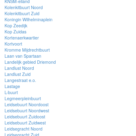
KNSM-eiland
Kolenkitbuurt Noord
Kolenkitbuurt Zuid
Koningin Wilhelminaplein
Kop Zeedijk
Kop Zuidas
Kortenaerkwartier
Kortvoort
Kromme Mijdrechtbuurt
Laan van Spartaan
Landelijk gebied Driemond
Landlust Noord
Landlust Zuid
Langestraat e.o.
Lastage
L-buurt
Legmeerpleinbuurt
Leidsebuurt Noordoost
Leidsebuurt Noordwest
Leidsebuurt Zuidoost
Leidsebuurt Zuidwest
Leidsegracht Noord
Leidsegracht Zuid