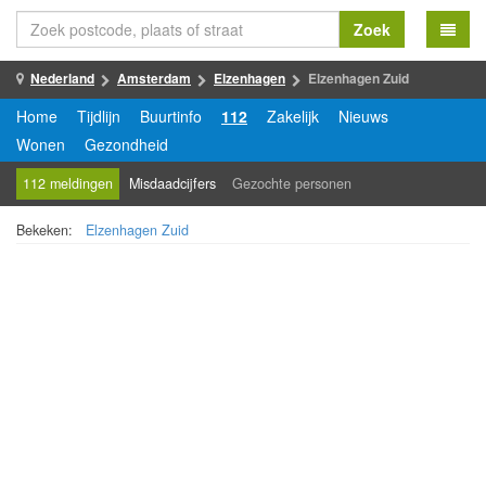
Zoek
Nederland
Amsterdam
Elzenhagen
Elzenhagen Zuid
Home
Tijdlijn
Buurtinfo
112
Zakelijk
Nieuws
Wonen
Gezondheid
112 meldingen
Misdaadcijfers
Gezochte personen
Bekeken:
Elzenhagen Zuid