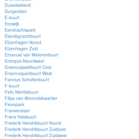
Duivelseiland
Durgerdam
E-buurt
Ecowijk
Eendrachtspark
Elandsgrachtbuurt
Elzenhagen Noord
Elzenhagen Zuid
Emanuel van Meterenbuurt
Entrepot-Noordwest
Erasmusparkbuurt Oost
Erasmusparkbuurt West
Fannius Scholtenbuurt
F-buurt
Felix Meritisbuurt
Filips van Almondekwartier
Flevopark
Frankendael
Frans Halsbuurt
Frederik Hendrikbuurt Noord
Frederik Hendrikbuurt Zuidoost
Frederik Hendrikbuurt Zuidwest