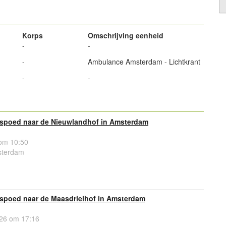
Korps
Omschrijving eenheid
-
-
-
Ambulance Amsterdam - Lichtkrant
-
-
spoed naar de Nieuwlandhof in Amsterdam
om 10:50
sterdam
spoed naar de Maasdrielhof in Amsterdam
26 om 17:16