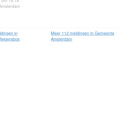
 om 14:14
 Amsterdam
dingen in
Meer 112 meldingen in Gemeente
Reigersbos
Amsterdam