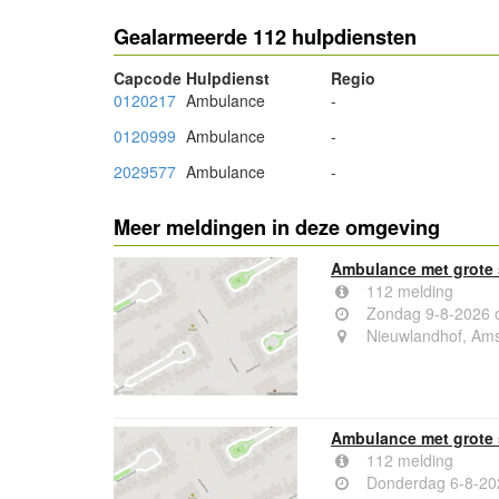
Gealarmeerde 112 hulpdiensten
Capcode
Hulpdienst
Regio
0120217
Ambulance
-
0120999
Ambulance
-
2029577
Ambulance
-
Meer meldingen in deze omgeving
Ambulance met grote 
112 melding
Zondag 9-8-2026 
Nieuwlandhof, Am
Ambulance met grote 
112 melding
Donderdag 6-8-20