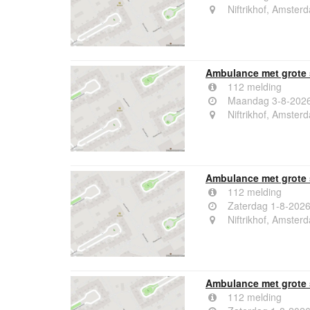
Niftrikhof, Amster
Ambulance met grote 
112 melding
Maandag 3-8-2026
Niftrikhof, Amster
Ambulance met grote 
112 melding
Zaterdag 1-8-2026
Niftrikhof, Amster
Ambulance met grote 
112 melding