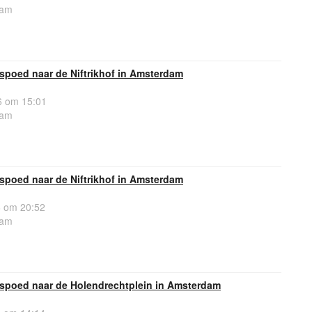
dam
spoed naar de Niftrikhof in Amsterdam
 om 15:01
dam
spoed naar de Niftrikhof in Amsterdam
 om 20:52
dam
spoed naar de Holendrechtplein in Amsterdam