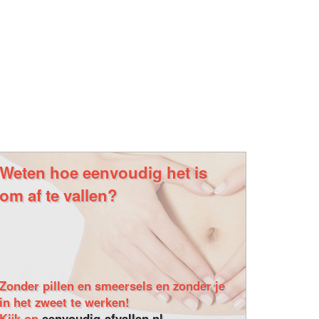
Weten hoe eenvoudig het is
om af te vallen?
Zonder pillen en smeersels en zonder je
in het zweet te werken!
Kijk op
eenvoudig-afvallen.nl