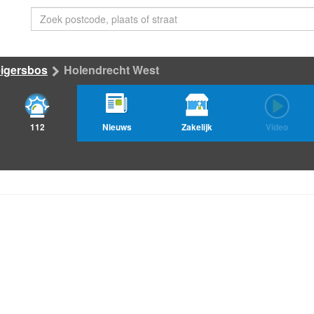
eigersbos
Holendrecht West
112
Nieuws
Zakelijk
Video