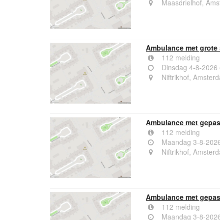
Maasdrielhof, Am
Ambulance met grote 
112 melding
Dinsdag 4-8-2026
Niftrikhof, Amster
Ambulance met gepast
112 melding
Maandag 3-8-2026
Niftrikhof, Amster
Ambulance met gepast
112 melding
Maandag 3-8-2026