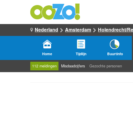
Nederland
Amsterdam
Holendrecht/R
Home
Tijdlijn
Buurtinfo
112 meldingen
Misdaadcijfers
Gezochte personen