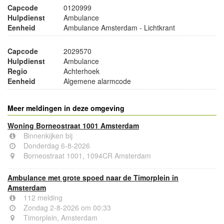
Capcode
0120999
Hulpdienst
Ambulance
Eenheid
Ambulance Amsterdam - Lichtkrant
Capcode
2029570
Hulpdienst
Ambulance
Regio
Achterhoek
Eenheid
Algemene alarmcode
Meer meldingen in deze omgeving
Woning Borneostraat 1001 Amsterdam
Binnenkijken bij
Donderdag 6-8-2026
Borneostraat 1001, 1094CR Amsterdam
Ambulance met grote spoed naar de Timorplein in
Amsterdam
112 melding
Zondag 2-8-2026 om 00:33
Timorplein, Amsterdam