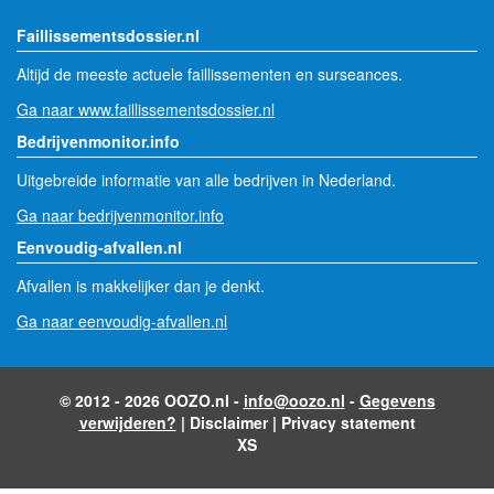
Faillissementsdossier.nl
Altijd de meeste actuele faillissementen en surseances.
Ga naar www.faillissementsdossier.nl
Bedrijvenmonitor.info
Uitgebreide informatie van alle bedrijven in Nederland.
Ga naar bedrijvenmonitor.info
Eenvoudig-afvallen.nl
Afvallen is makkelijker dan je denkt.
Ga naar eenvoudig-afvallen.nl
© 2012 - 2026 OOZO.nl -
info@oozo.nl
-
Gegevens
verwijderen?
|
Disclaimer
|
Privacy statement
XS