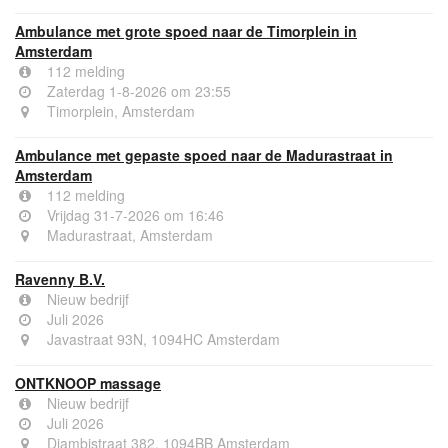
Ambulance met grote spoed naar de Timorplein in
Amsterdam
112 melding
Zaterdag 1-8-2026 om 23:55
Timorplein, Amsterdam
Ambulance met gepaste spoed naar de Madurastraat in
Amsterdam
112 melding
Vrijdag 31-7-2026 om 16:46
Madurastraat, Amsterdam
Ravenny B.V.
Nieuw bedrijf
Juli 2026
Javastraat 93N, 1094HC Amsterdam
ONTKNOOP massage
Nieuw bedrijf
Juli 2026
Djambistraat 382, 1094BB Amsterdam