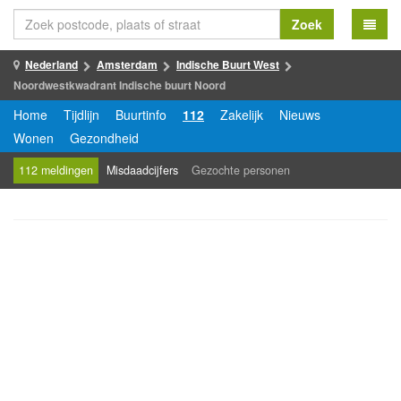
Zoek
Nederland
Amsterdam
Indische Buurt West
Noordwestkwadrant Indische buurt Noord
Home
Tijdlijn
Buurtinfo
112
Zakelijk
Nieuws
Wonen
Gezondheid
112 meldingen
Misdaadcijfers
Gezochte personen