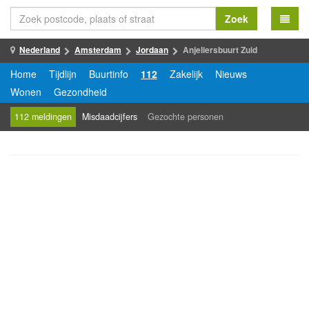
Zoek
Nederland
Amsterdam
Jordaan
Anjeliersbuurt Zuid
Home
Tijdlijn
Buurtinfo
112
Zakelijk
Nieuws
Wonen
Gezondheid
112 meldingen
Misdaadcijfers
Gezochte personen