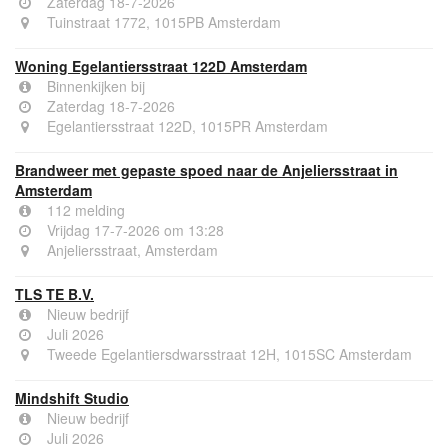
Zaterdag 18-7-2026
Tuinstraat 1772, 1015PB Amsterdam
Woning Egelantiersstraat 122D Amsterdam
Binnenkijken bij
Zaterdag 18-7-2026
Egelantiersstraat 122D, 1015PR Amsterdam
Brandweer met gepaste spoed naar de Anjeliersstraat in
Amsterdam
112 melding
Vrijdag 17-7-2026 om 13:28
Anjeliersstraat, Amsterdam
TLS TE B.V.
Nieuw bedrijf
Juli 2026
Tweede Egelantiersdwarsstraat 12H, 1015SC Amsterdam
Mindshift Studio
Nieuw bedrijf
Juli 2026