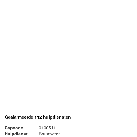
- Advertentie -
powered by
powered by
Gealarmeerde 112 hulpdiensten
Capcode
0100511
Hulpdienst
Brandweer