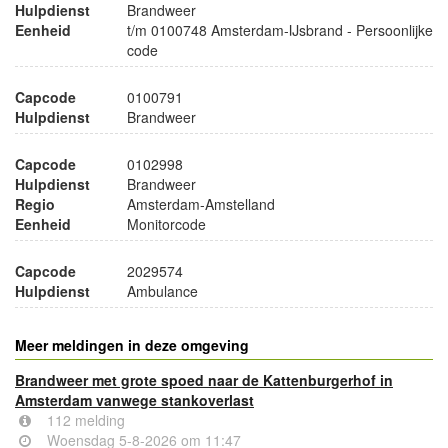
Hulpdienst
Brandweer
Eenheid
t/m 0100748 Amsterdam-IJsbrand - Persoonlijke
code
Capcode
0100791
Hulpdienst
Brandweer
Capcode
0102998
Hulpdienst
Brandweer
Regio
Amsterdam-Amstelland
Eenheid
Monitorcode
Capcode
2029574
Hulpdienst
Ambulance
Meer meldingen in deze omgeving
Brandweer met grote spoed naar de Kattenburgerhof in
Amsterdam vanwege stankoverlast
112 melding
Woensdag 5-8-2026 om 11:47