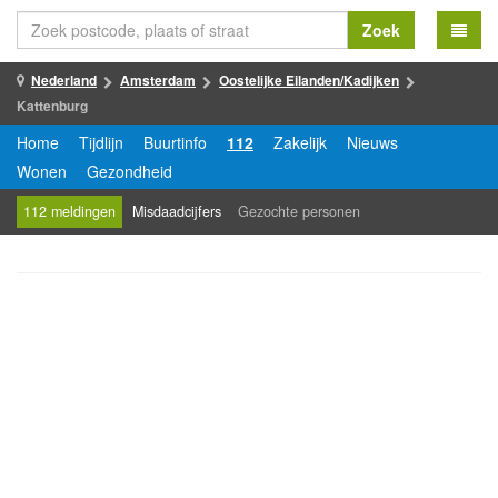
Zoek
Nederland
Amsterdam
Oostelijke Eilanden/Kadijken
Kattenburg
Home
Tijdlijn
Buurtinfo
112
Zakelijk
Nieuws
Wonen
Gezondheid
112 meldingen
Misdaadcijfers
Gezochte personen