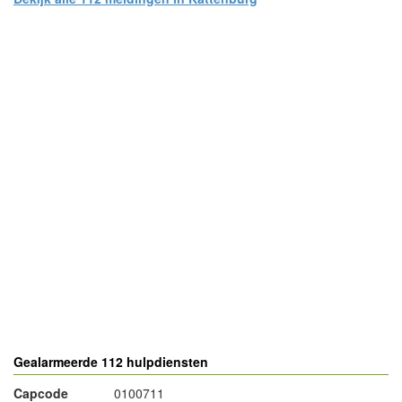
- Advertentie -
powered by
powered by
Gealarmeerde 112 hulpdiensten
Capcode
0100711