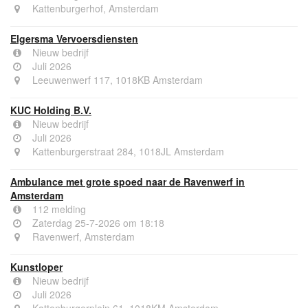
Kattenburgerhof, Amsterdam
Elgersma Vervoersdiensten
Nieuw bedrijf
Juli 2026
Leeuwenwerf 117, 1018KB Amsterdam
KUC Holding B.V.
Nieuw bedrijf
Juli 2026
Kattenburgerstraat 284, 1018JL Amsterdam
Ambulance met grote spoed naar de Ravenwerf in
Amsterdam
112 melding
Zaterdag 25-7-2026 om 18:18
Ravenwerf, Amsterdam
Kunstloper
Nieuw bedrijf
Juli 2026
Kattenburgerplein 61, 1018KM Amsterdam