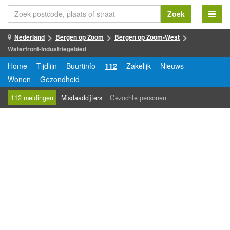
Zoek
Nederland
Bergen op Zoom
Bergen op Zoom-West
Waterfront-Industriegebied
Home
Tijdlijn
Buurtinfo
112
Zakelijk
Nieuws
Wonen
Gezondheid
112 meldingen
Misdaadcijfers
Gezochte personen