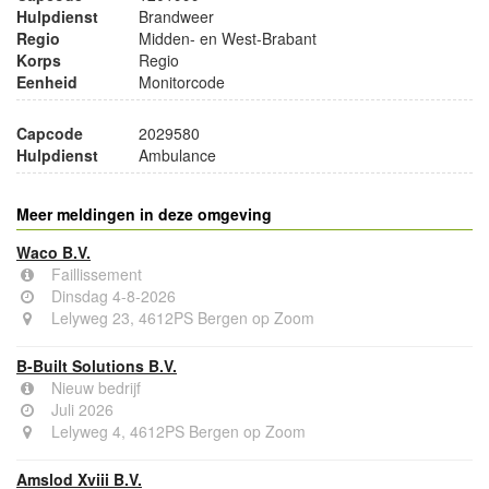
Hulpdienst
Brandweer
Regio
Midden- en West-Brabant
Korps
Regio
Eenheid
Monitorcode
Capcode
2029580
Hulpdienst
Ambulance
Meer meldingen in deze omgeving
Waco B.V.
Faillissement
Dinsdag 4-8-2026
Lelyweg 23, 4612PS Bergen op Zoom
B-Built Solutions B.V.
Nieuw bedrijf
Juli 2026
Lelyweg 4, 4612PS Bergen op Zoom
Amslod Xviii B.V.