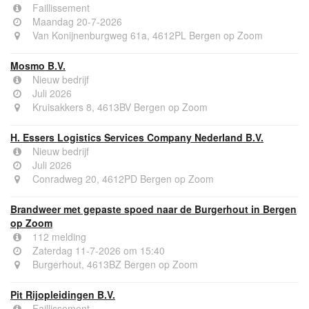
Faillissement
Maandag 20-7-2026
Van Konijnenburgweg 61a, 4612PL Bergen op Zoom
Mosmo B.V.
Nieuw bedrijf
Juli 2026
Kruisakkers 8, 4613BV Bergen op Zoom
H. Essers Logistics Services Company Nederland B.V.
Nieuw bedrijf
Juli 2026
Conradweg 20, 4612PD Bergen op Zoom
Brandweer met gepaste spoed naar de Burgerhout in Bergen
op Zoom
112 melding
Zaterdag 11-7-2026 om 15:40
Burgerhout, 4613BZ Bergen op Zoom
Pit Rijopleidingen B.V.
Faillissement