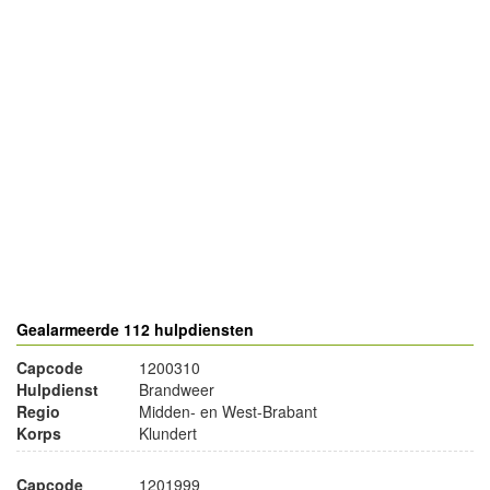
- Advertentie -
powered by
powered by
Gealarmeerde 112 hulpdiensten
Capcode
1200310
Hulpdienst
Brandweer
Regio
Midden- en West-Brabant
Korps
Klundert
Capcode
1201999