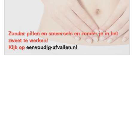
Zonder pillen en smeersels en zonder je in het
zweet te werken!
Kijk op
eenvoudig-afvallen.nl