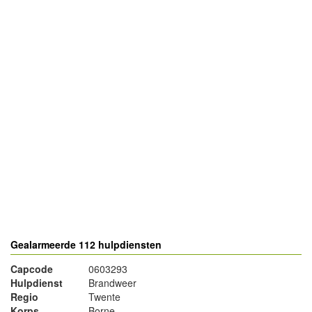
- Advertentie -
powered by
powered by
Gealarmeerde 112 hulpdiensten
Capcode
0603293
Hulpdienst
Brandweer
Regio
Twente
Korps
Borne