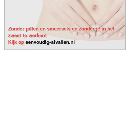
Zonder pillen en smeersels en zonder je in het
zweet te werken!
Kijk op
eenvoudig-afvallen.nl