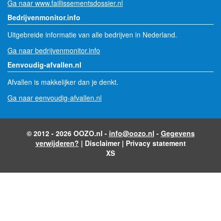
Ga naar www.faillissementsdossier.nl
Bedrijvenmonitor.info
Uitgebreide informatie van alle bedrijven in Nederland.
Ga naar bedrijvenmonitor.info
Eenvoudig-afvallen.nl
Afvallen is makkelijker dan je denkt.
Ga naar eenvoudig-afvallen.nl
© 2012 - 2026 OOZO.nl -
info@oozo.nl
-
Gegevens
verwijderen?
|
Disclaimer
|
Privacy statement
XS