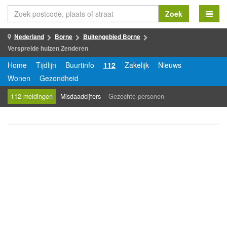
Zoek
Nederland
Borne
Buitengebied Borne
Verspreide huizen Zenderen
Home
Tijdlijn
Buurtinfo
112
Zakelijk
Nieuws
Wonen
Gezondheid
112 meldingen
Misdaadcijfers
Gezochte personen