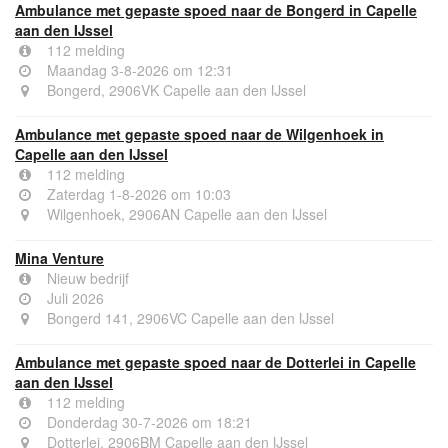
Ambulance met gepaste spoed naar de Bongerd in Capelle
aan den IJssel
112 melding
Maandag 3-8-2026 om 12:31
Bongerd, 2906VK Capelle aan den IJssel
Ambulance met gepaste spoed naar de Wilgenhoek in
Capelle aan den IJssel
112 melding
Zaterdag 1-8-2026 om 10:03
Wilgenhoek, 2906AN Capelle aan den IJssel
Mina Venture
Nieuw bedrijf
Juli 2026
Bongerd 141, 2906VC Capelle aan den IJssel
Ambulance met gepaste spoed naar de Dotterlei in Capelle
aan den IJssel
112 melding
Donderdag 30-7-2026 om 18:21
Dotterlei, 2906BM Capelle aan den IJssel