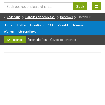
Zoek
Nederland
Capelle aan den IJssel
Schenkel
Florabuurt
Home
Tijdlijn
Buurtinfo
112
Zakelijk
Nieuws
Wonen
Gezondheid
112 meldingen
Misdaadcijfers
Gezochte personen