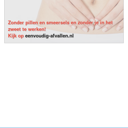
Zonder pillen en smeersels en zonder je in het
zweet te werken!
Kijk op
eenvoudig-afvallen.nl